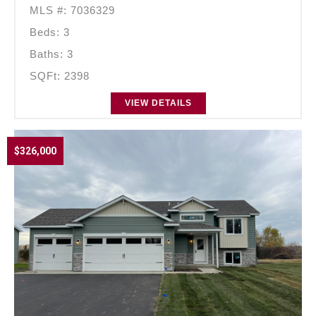
MLS #: 7036329
Beds: 3
Baths: 3
SQFt: 2398
VIEW DETAILS
$326,000