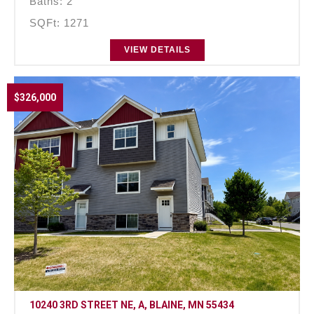
Baths: 2
SQFt: 1271
VIEW DETAILS
$326,000
10240 3RD STREET NE, A, BLAINE, MN 55434