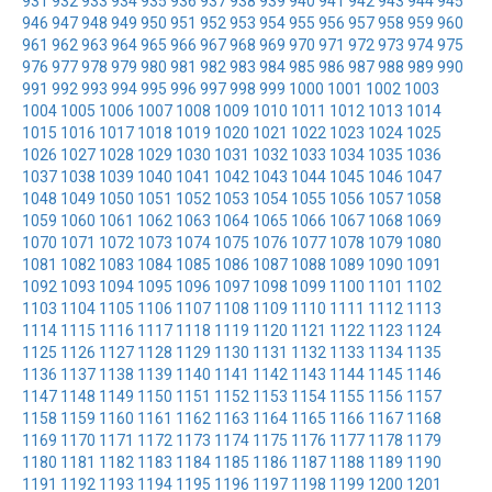
931
932
933
934
935
936
937
938
939
940
941
942
943
944
945
946
947
948
949
950
951
952
953
954
955
956
957
958
959
960
961
962
963
964
965
966
967
968
969
970
971
972
973
974
975
976
977
978
979
980
981
982
983
984
985
986
987
988
989
990
991
992
993
994
995
996
997
998
999
1000
1001
1002
1003
1004
1005
1006
1007
1008
1009
1010
1011
1012
1013
1014
1015
1016
1017
1018
1019
1020
1021
1022
1023
1024
1025
1026
1027
1028
1029
1030
1031
1032
1033
1034
1035
1036
1037
1038
1039
1040
1041
1042
1043
1044
1045
1046
1047
1048
1049
1050
1051
1052
1053
1054
1055
1056
1057
1058
1059
1060
1061
1062
1063
1064
1065
1066
1067
1068
1069
1070
1071
1072
1073
1074
1075
1076
1077
1078
1079
1080
1081
1082
1083
1084
1085
1086
1087
1088
1089
1090
1091
1092
1093
1094
1095
1096
1097
1098
1099
1100
1101
1102
1103
1104
1105
1106
1107
1108
1109
1110
1111
1112
1113
1114
1115
1116
1117
1118
1119
1120
1121
1122
1123
1124
1125
1126
1127
1128
1129
1130
1131
1132
1133
1134
1135
1136
1137
1138
1139
1140
1141
1142
1143
1144
1145
1146
1147
1148
1149
1150
1151
1152
1153
1154
1155
1156
1157
1158
1159
1160
1161
1162
1163
1164
1165
1166
1167
1168
1169
1170
1171
1172
1173
1174
1175
1176
1177
1178
1179
1180
1181
1182
1183
1184
1185
1186
1187
1188
1189
1190
1191
1192
1193
1194
1195
1196
1197
1198
1199
1200
1201