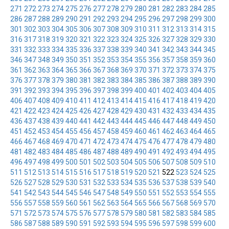
271
272
273
274
275
276
277
278
279
280
281
282
283
284
285
286
287
288
289
290
291
292
293
294
295
296
297
298
299
300
301
302
303
304
305
306
307
308
309
310
311
312
313
314
315
316
317
318
319
320
321
322
323
324
325
326
327
328
329
330
331
332
333
334
335
336
337
338
339
340
341
342
343
344
345
346
347
348
349
350
351
352
353
354
355
356
357
358
359
360
361
362
363
364
365
366
367
368
369
370
371
372
373
374
375
376
377
378
379
380
381
382
383
384
385
386
387
388
389
390
391
392
393
394
395
396
397
398
399
400
401
402
403
404
405
406
407
408
409
410
411
412
413
414
415
416
417
418
419
420
421
422
423
424
425
426
427
428
429
430
431
432
433
434
435
436
437
438
439
440
441
442
443
444
445
446
447
448
449
450
451
452
453
454
455
456
457
458
459
460
461
462
463
464
465
466
467
468
469
470
471
472
473
474
475
476
477
478
479
480
481
482
483
484
485
486
487
488
489
490
491
492
493
494
495
496
497
498
499
500
501
502
503
504
505
506
507
508
509
510
511
512
513
514
515
516
517
518
519
520
521
522
523
524
525
526
527
528
529
530
531
532
533
534
535
536
537
538
539
540
541
542
543
544
545
546
547
548
549
550
551
552
553
554
555
556
557
558
559
560
561
562
563
564
565
566
567
568
569
570
571
572
573
574
575
576
577
578
579
580
581
582
583
584
585
586
587
588
589
590
591
592
593
594
595
596
597
598
599
600