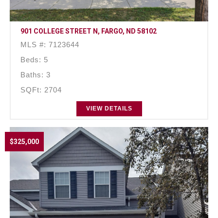
901 COLLEGE STREET N, FARGO, ND 58102
MLS #: 7123644
Beds: 5
Baths: 3
SQFt: 2704
VIEW DETAILS
$325,000