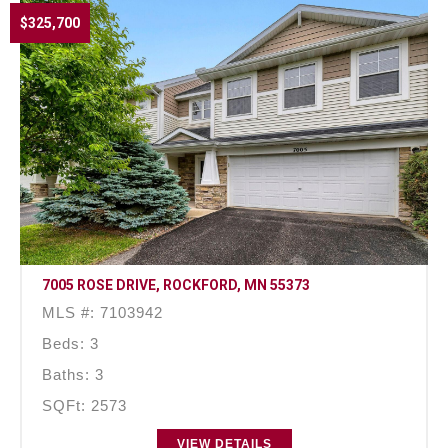
$325,700
7005 ROSE DRIVE, ROCKFORD, MN 55373
MLS #: 7103942
Beds: 3
Baths: 3
SQFt: 2573
VIEW DETAILS