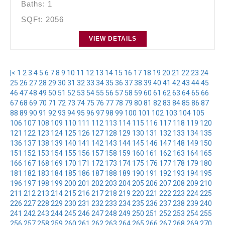
Baths: 1
SQFt: 2056
VIEW DETAILS
|<
1
2
3
4
5
6
7
8
9
10
11
12
13
14
15
16
17
18
19
20
21
22
23
24
25
26
27
28
29
30
31
32
33
34
35
36
37
38
39
40
41
42
43
44
45
46
47
48
49
50
51
52
53
54
55
56
57
58
59
60
61
62
63
64
65
66
67
68
69
70
71
72
73
74
75
76
77
78
79
80
81
82
83
84
85
86
87
88
89
90
91
92
93
94
95
96
97
98
99
100
101
102
103
104
105
106
107
108
109
110
111
112
113
114
115
116
117
118
119
120
121
122
123
124
125
126
127
128
129
130
131
132
133
134
135
136
137
138
139
140
141
142
143
144
145
146
147
148
149
150
151
152
153
154
155
156
157
158
159
160
161
162
163
164
165
166
167
168
169
170
171
172
173
174
175
176
177
178
179
180
181
182
183
184
185
186
187
188
189
190
191
192
193
194
195
196
197
198
199
200
201
202
203
204
205
206
207
208
209
210
211
212
213
214
215
216
217
218
219
220
221
222
223
224
225
226
227
228
229
230
231
232
233
234
235
236
237
238
239
240
241
242
243
244
245
246
247
248
249
250
251
252
253
254
255
256
257
258
259
260
261
262
263
264
265
266
267
268
269
270