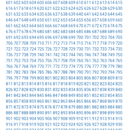
601
602
603
604
605
606
607
608
609
610
611
612
613
614
615
616
617
618
619
620
621
622
623
624
625
626
627
628
629
630
631
632
633
634
635
636
637
638
639
640
641
642
643
644
645
646
647
648
649
650
651
652
653
654
655
656
657
658
659
660
661
662
663
664
665
666
667
668
669
670
671
672
673
674
675
676
677
678
679
680
681
682
683
684
685
686
687
688
689
690
691
692
693
694
695
696
697
698
699
700
701
702
703
704
705
706
707
708
709
710
711
712
713
714
715
716
717
718
719
720
721
722
723
724
725
726
727
728
729
730
731
732
733
734
735
736
737
738
739
740
741
742
743
744
745
746
747
748
749
750
751
752
753
754
755
756
757
758
759
760
761
762
763
764
765
766
767
768
769
770
771
772
773
774
775
776
777
778
779
780
781
782
783
784
785
786
787
788
789
790
791
792
793
794
795
796
797
798
799
800
801
802
803
804
805
806
807
808
809
810
811
812
813
814
815
816
817
818
819
820
821
822
823
824
825
826
827
828
829
830
831
832
833
834
835
836
837
838
839
840
841
842
843
844
845
846
847
848
849
850
851
852
853
854
855
856
857
858
859
860
861
862
863
864
865
866
867
868
869
870
871
872
873
874
875
876
877
878
879
880
881
882
883
884
885
886
887
888
889
890
891
892
893
894
895
896
897
898
899
900
901
902
903
904
905
906
907
908
909
910
911
912
913
914
915
916
917
918
919
920
921
922
923
924
925
926
927
928
929
930