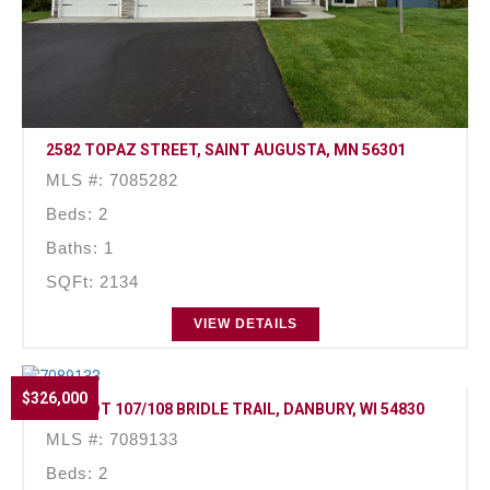
2582 TOPAZ STREET, SAINT AUGUSTA, MN 56301
MLS #: 7085282
Beds: 2
Baths: 1
SQFt: 2134
VIEW DETAILS
$326,000
TBD LOT 107/108 BRIDLE TRAIL, DANBURY, WI 54830
MLS #: 7089133
Beds: 2