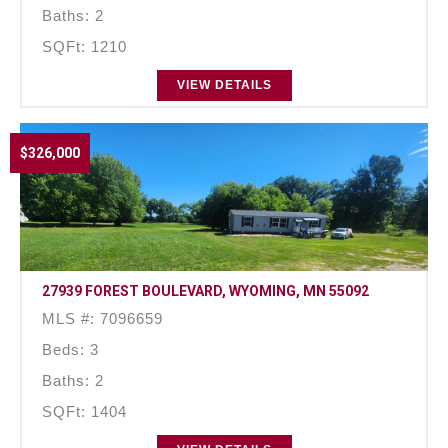
Baths: 2
SQFt: 1210
VIEW DETAILS
$326,000
27939 FOREST BOULEVARD, WYOMING, MN 55092
MLS #: 7096659
Beds: 3
Baths: 2
SQFt: 1404