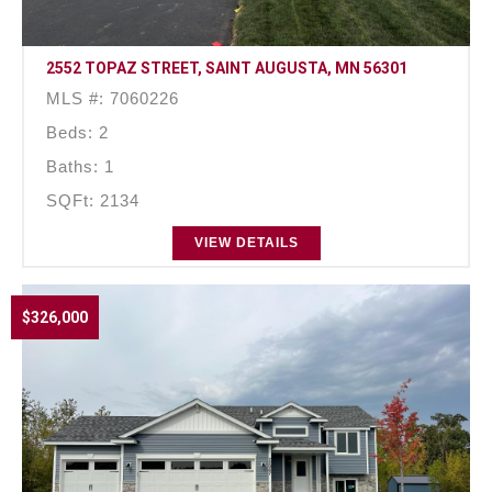
2552 TOPAZ STREET, SAINT AUGUSTA, MN 56301
MLS #: 7060226
Beds: 2
Baths: 1
SQFt: 2134
VIEW DETAILS
$326,000