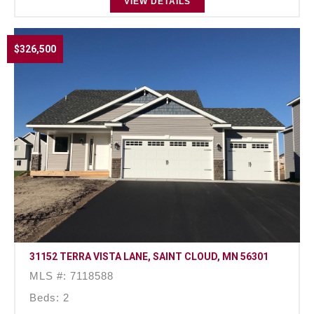
VIEW DETAILS
$326,500
31152 TERRA VISTA LANE, SAINT CLOUD, MN 56301
MLS #: 7118588
Beds: 2