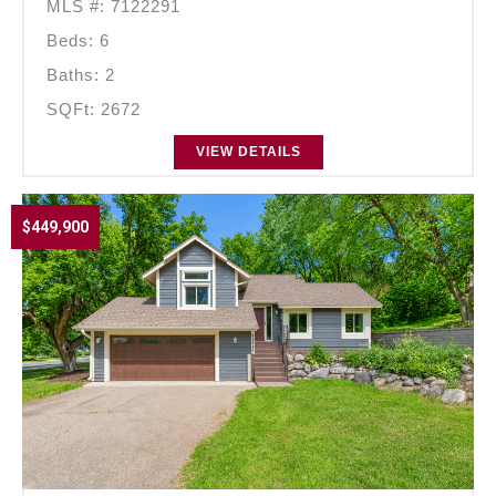
MLS #: 7122291
Beds: 6
Baths: 2
SQFt: 2672
VIEW DETAILS
$449,900