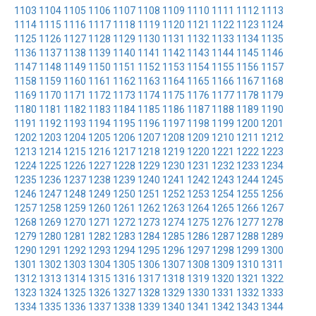
1103
1104
1105
1106
1107
1108
1109
1110
1111
1112
1113
1114
1115
1116
1117
1118
1119
1120
1121
1122
1123
1124
1125
1126
1127
1128
1129
1130
1131
1132
1133
1134
1135
1136
1137
1138
1139
1140
1141
1142
1143
1144
1145
1146
1147
1148
1149
1150
1151
1152
1153
1154
1155
1156
1157
1158
1159
1160
1161
1162
1163
1164
1165
1166
1167
1168
1169
1170
1171
1172
1173
1174
1175
1176
1177
1178
1179
1180
1181
1182
1183
1184
1185
1186
1187
1188
1189
1190
1191
1192
1193
1194
1195
1196
1197
1198
1199
1200
1201
1202
1203
1204
1205
1206
1207
1208
1209
1210
1211
1212
1213
1214
1215
1216
1217
1218
1219
1220
1221
1222
1223
1224
1225
1226
1227
1228
1229
1230
1231
1232
1233
1234
1235
1236
1237
1238
1239
1240
1241
1242
1243
1244
1245
1246
1247
1248
1249
1250
1251
1252
1253
1254
1255
1256
1257
1258
1259
1260
1261
1262
1263
1264
1265
1266
1267
1268
1269
1270
1271
1272
1273
1274
1275
1276
1277
1278
1279
1280
1281
1282
1283
1284
1285
1286
1287
1288
1289
1290
1291
1292
1293
1294
1295
1296
1297
1298
1299
1300
1301
1302
1303
1304
1305
1306
1307
1308
1309
1310
1311
1312
1313
1314
1315
1316
1317
1318
1319
1320
1321
1322
1323
1324
1325
1326
1327
1328
1329
1330
1331
1332
1333
1334
1335
1336
1337
1338
1339
1340
1341
1342
1343
1344