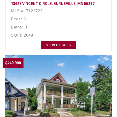
13628 VINCENT CIRCLE, BURNSVILLE, MN 55337
MLS #: 7122723
Beds: 3
Baths: 3
SQFt: 2648
VIEW DETAILS
$449,900