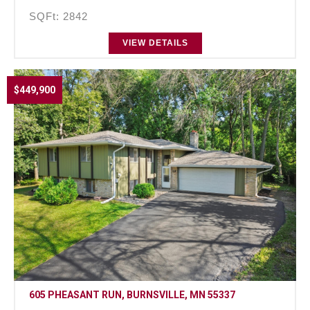
SQFt: 2842
VIEW DETAILS
$449,900
605 PHEASANT RUN, BURNSVILLE, MN 55337