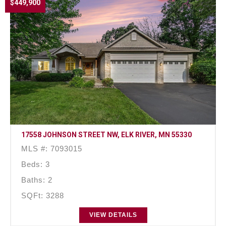
$449,900
17558 JOHNSON STREET NW, ELK RIVER, MN 55330
MLS #: 7093015
Beds: 3
Baths: 2
SQFt: 3288
VIEW DETAILS