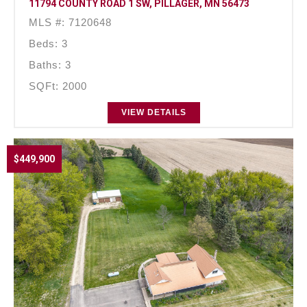
11794 COUNTY ROAD 1 SW, PILLAGER, MN 56473
MLS #: 7120648
Beds: 3
Baths: 3
SQFt: 2000
VIEW DETAILS
$449,900