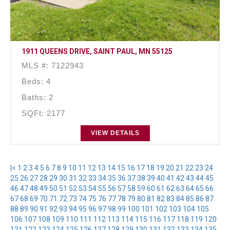
1911 QUEENS DRIVE, SAINT PAUL, MN 55125
MLS #: 7122943
Beds: 4
Baths: 2
SQFt: 2177
VIEW DETAILS
|<
1
2
3
4
5
6
7
8
9
10
11
12
13
14
15
16
17
18
19
20
21
22
23
24
25
26
27
28
29
30
31
32
33
34
35
36
37
38
39
40
41
42
43
44
45
46
47
48
49
50
51
52
53
54
55
56
57
58
59
60
61
62
63
64
65
66
67
68
69
70
71
72
73
74
75
76
77
78
79
80
81
82
83
84
85
86
87
88
89
90
91
92
93
94
95
96
97
98
99
100
101
102
103
104
105
106
107
108
109
110
111
112
113
114
115
116
117
118
119
120
121
122
123
124
125
126
127
128
129
130
131
132
133
134
135