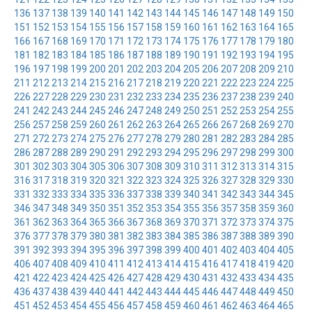
136
137
138
139
140
141
142
143
144
145
146
147
148
149
150
151
152
153
154
155
156
157
158
159
160
161
162
163
164
165
166
167
168
169
170
171
172
173
174
175
176
177
178
179
180
181
182
183
184
185
186
187
188
189
190
191
192
193
194
195
196
197
198
199
200
201
202
203
204
205
206
207
208
209
210
211
212
213
214
215
216
217
218
219
220
221
222
223
224
225
226
227
228
229
230
231
232
233
234
235
236
237
238
239
240
241
242
243
244
245
246
247
248
249
250
251
252
253
254
255
256
257
258
259
260
261
262
263
264
265
266
267
268
269
270
271
272
273
274
275
276
277
278
279
280
281
282
283
284
285
286
287
288
289
290
291
292
293
294
295
296
297
298
299
300
301
302
303
304
305
306
307
308
309
310
311
312
313
314
315
316
317
318
319
320
321
322
323
324
325
326
327
328
329
330
331
332
333
334
335
336
337
338
339
340
341
342
343
344
345
346
347
348
349
350
351
352
353
354
355
356
357
358
359
360
361
362
363
364
365
366
367
368
369
370
371
372
373
374
375
376
377
378
379
380
381
382
383
384
385
386
387
388
389
390
391
392
393
394
395
396
397
398
399
400
401
402
403
404
405
406
407
408
409
410
411
412
413
414
415
416
417
418
419
420
421
422
423
424
425
426
427
428
429
430
431
432
433
434
435
436
437
438
439
440
441
442
443
444
445
446
447
448
449
450
451
452
453
454
455
456
457
458
459
460
461
462
463
464
465