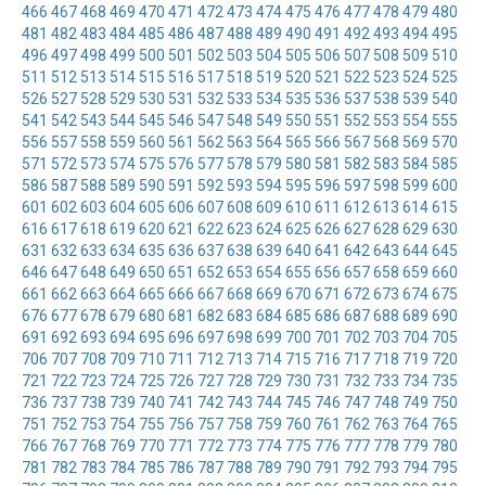
466
467
468
469
470
471
472
473
474
475
476
477
478
479
480
481
482
483
484
485
486
487
488
489
490
491
492
493
494
495
496
497
498
499
500
501
502
503
504
505
506
507
508
509
510
511
512
513
514
515
516
517
518
519
520
521
522
523
524
525
526
527
528
529
530
531
532
533
534
535
536
537
538
539
540
541
542
543
544
545
546
547
548
549
550
551
552
553
554
555
556
557
558
559
560
561
562
563
564
565
566
567
568
569
570
571
572
573
574
575
576
577
578
579
580
581
582
583
584
585
586
587
588
589
590
591
592
593
594
595
596
597
598
599
600
601
602
603
604
605
606
607
608
609
610
611
612
613
614
615
616
617
618
619
620
621
622
623
624
625
626
627
628
629
630
631
632
633
634
635
636
637
638
639
640
641
642
643
644
645
646
647
648
649
650
651
652
653
654
655
656
657
658
659
660
661
662
663
664
665
666
667
668
669
670
671
672
673
674
675
676
677
678
679
680
681
682
683
684
685
686
687
688
689
690
691
692
693
694
695
696
697
698
699
700
701
702
703
704
705
706
707
708
709
710
711
712
713
714
715
716
717
718
719
720
721
722
723
724
725
726
727
728
729
730
731
732
733
734
735
736
737
738
739
740
741
742
743
744
745
746
747
748
749
750
751
752
753
754
755
756
757
758
759
760
761
762
763
764
765
766
767
768
769
770
771
772
773
774
775
776
777
778
779
780
781
782
783
784
785
786
787
788
789
790
791
792
793
794
795