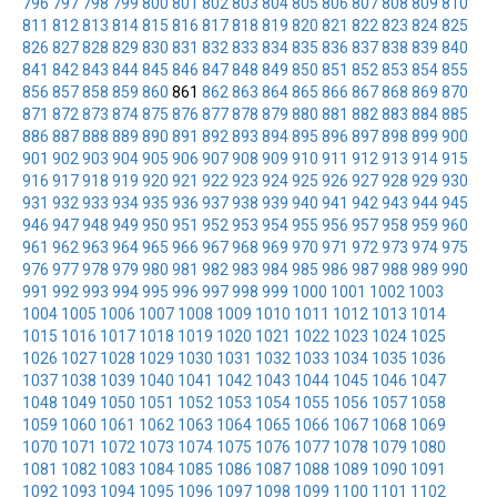
796
797
798
799
800
801
802
803
804
805
806
807
808
809
810
811
812
813
814
815
816
817
818
819
820
821
822
823
824
825
826
827
828
829
830
831
832
833
834
835
836
837
838
839
840
841
842
843
844
845
846
847
848
849
850
851
852
853
854
855
856
857
858
859
860
861
862
863
864
865
866
867
868
869
870
871
872
873
874
875
876
877
878
879
880
881
882
883
884
885
886
887
888
889
890
891
892
893
894
895
896
897
898
899
900
901
902
903
904
905
906
907
908
909
910
911
912
913
914
915
916
917
918
919
920
921
922
923
924
925
926
927
928
929
930
931
932
933
934
935
936
937
938
939
940
941
942
943
944
945
946
947
948
949
950
951
952
953
954
955
956
957
958
959
960
961
962
963
964
965
966
967
968
969
970
971
972
973
974
975
976
977
978
979
980
981
982
983
984
985
986
987
988
989
990
991
992
993
994
995
996
997
998
999
1000
1001
1002
1003
1004
1005
1006
1007
1008
1009
1010
1011
1012
1013
1014
1015
1016
1017
1018
1019
1020
1021
1022
1023
1024
1025
1026
1027
1028
1029
1030
1031
1032
1033
1034
1035
1036
1037
1038
1039
1040
1041
1042
1043
1044
1045
1046
1047
1048
1049
1050
1051
1052
1053
1054
1055
1056
1057
1058
1059
1060
1061
1062
1063
1064
1065
1066
1067
1068
1069
1070
1071
1072
1073
1074
1075
1076
1077
1078
1079
1080
1081
1082
1083
1084
1085
1086
1087
1088
1089
1090
1091
1092
1093
1094
1095
1096
1097
1098
1099
1100
1101
1102