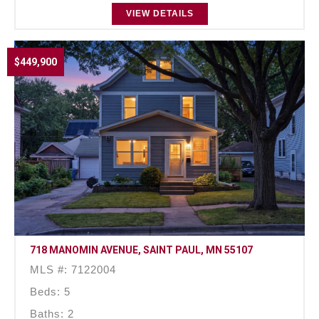
VIEW DETAILS
$449,900
718 MANOMIN AVENUE, SAINT PAUL, MN 55107
MLS #: 7122004
Beds: 5
Baths: 2