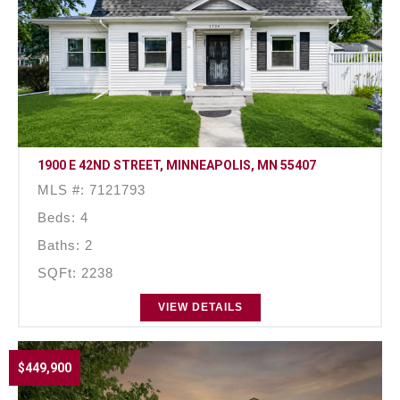
1900 E 42ND STREET, MINNEAPOLIS, MN 55407
MLS #: 7121793
Beds: 4
Baths: 2
SQFt: 2238
VIEW DETAILS
$449,900