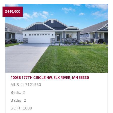
$449,900
10038 177TH CIRCLE NW, ELK RIVER, MN 55330
MLS #: 7121960
Beds: 2
Baths: 2
SQFt: 1608