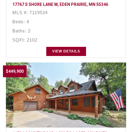
17767 S SHORE LANE W, EDEN PRAIRIE, MN 55346
MLS #: 7119534
Beds: 4
Baths: 2
SQFt: 2102
VIEW DETAILS
$449,900