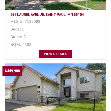
757 LAUREL AVENUE, SAINT PAUL, MN 55104
MLS #: 7122098
Beds: 6
Baths: 3
SQFt: 4192
VIEW DETAILS
$449,900