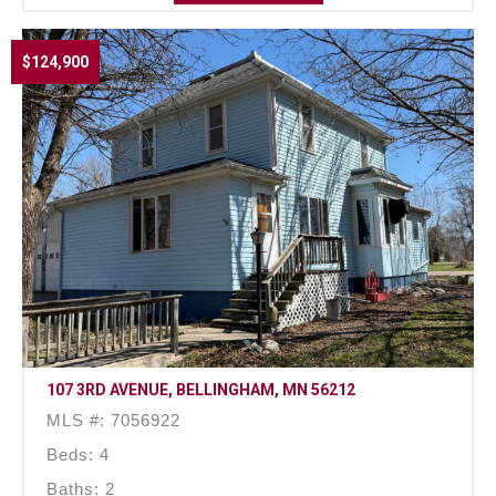
$124,900
107 3RD AVENUE, BELLINGHAM, MN 56212
MLS #: 7056922
Beds: 4
Baths: 2