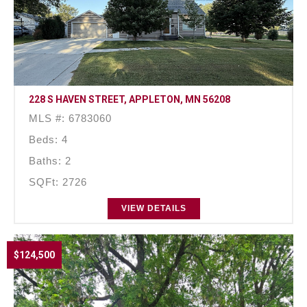
228 S HAVEN STREET, APPLETON, MN 56208
MLS #: 6783060
Beds: 4
Baths: 2
SQFt: 2726
VIEW DETAILS
$124,500