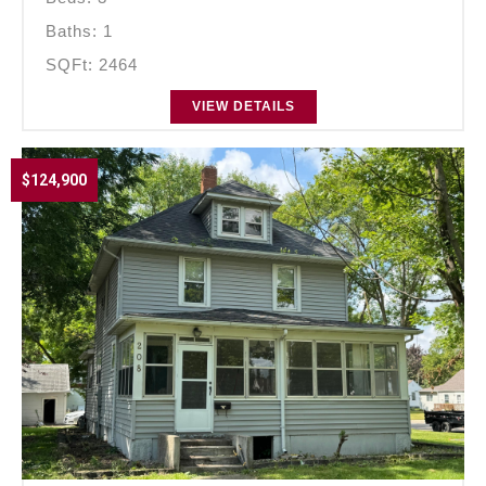
Baths: 1
SQFt: 2464
VIEW DETAILS
$124,900