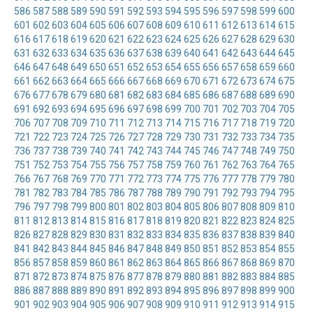
586
587
588
589
590
591
592
593
594
595
596
597
598
599
600
601
602
603
604
605
606
607
608
609
610
611
612
613
614
615
616
617
618
619
620
621
622
623
624
625
626
627
628
629
630
631
632
633
634
635
636
637
638
639
640
641
642
643
644
645
646
647
648
649
650
651
652
653
654
655
656
657
658
659
660
661
662
663
664
665
666
667
668
669
670
671
672
673
674
675
676
677
678
679
680
681
682
683
684
685
686
687
688
689
690
691
692
693
694
695
696
697
698
699
700
701
702
703
704
705
706
707
708
709
710
711
712
713
714
715
716
717
718
719
720
721
722
723
724
725
726
727
728
729
730
731
732
733
734
735
736
737
738
739
740
741
742
743
744
745
746
747
748
749
750
751
752
753
754
755
756
757
758
759
760
761
762
763
764
765
766
767
768
769
770
771
772
773
774
775
776
777
778
779
780
781
782
783
784
785
786
787
788
789
790
791
792
793
794
795
796
797
798
799
800
801
802
803
804
805
806
807
808
809
810
811
812
813
814
815
816
817
818
819
820
821
822
823
824
825
826
827
828
829
830
831
832
833
834
835
836
837
838
839
840
841
842
843
844
845
846
847
848
849
850
851
852
853
854
855
856
857
858
859
860
861
862
863
864
865
866
867
868
869
870
871
872
873
874
875
876
877
878
879
880
881
882
883
884
885
886
887
888
889
890
891
892
893
894
895
896
897
898
899
900
901
902
903
904
905
906
907
908
909
910
911
912
913
914
915