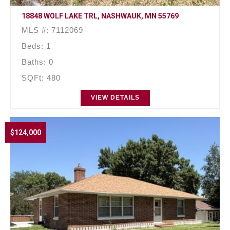
18848 WOLF LAKE TRL, NASHWAUK, MN 55769
MLS #: 7112069
Beds: 1
Baths: 0
SQFt: 480
VIEW DETAILS
$124,000