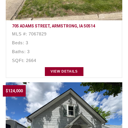
705 ADAMS STREET, ARMSTRONG, IA 50514
MLS #: 7067829
Beds: 3
Baths: 3
SQFt: 2664
VIEW DETAILS
$124,000