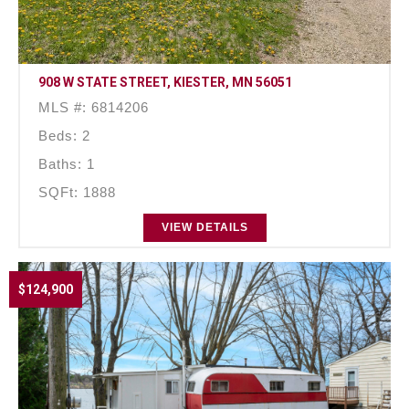
908 W STATE STREET, KIESTER, MN 56051
MLS #: 6814206
Beds: 2
Baths: 1
SQFt: 1888
VIEW DETAILS
$124,900