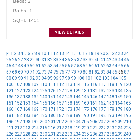
Beds: 2
Baths: 1
SQFt: 1451
VIEW DETAILS
|<
1
2
3
4
5
6
7
8
9
10
11
12
13
14
15
16
17
18
19
20
21
22
23
24
25
26
27
28
29
30
31
32
33
34
35
36
37
38
39
40
41
42
43
44
45
46
47
48
49
50
51
52
53
54
55
56
57
58
59
60
61
62
63
64
65
66
67
68
69
70
71
72
73
74
75
76
77
78
79
80
81
82
83
84
85
86
87
88
89
90
91
92
93
94
95
96
97
98
99
100
101
102
103
104
105
106
107
108
109
110
111
112
113
114
115
116
117
118
119
120
121
122
123
124
125
126
127
128
129
130
131
132
133
134
135
136
137
138
139
140
141
142
143
144
145
146
147
148
149
150
151
152
153
154
155
156
157
158
159
160
161
162
163
164
165
166
167
168
169
170
171
172
173
174
175
176
177
178
179
180
181
182
183
184
185
186
187
188
189
190
191
192
193
194
195
196
197
198
199
200
201
202
203
204
205
206
207
208
209
210
211
212
213
214
215
216
217
218
219
220
221
222
223
224
225
226
227
228
229
230
231
232
233
234
235
236
237
238
239
240