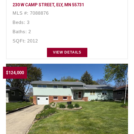
230 W CAMP STREET, ELY, MN 55731
MLS #: 7088876
Beds: 3
Baths: 2
SQFt: 2012
VIEW DETAILS
$124,000