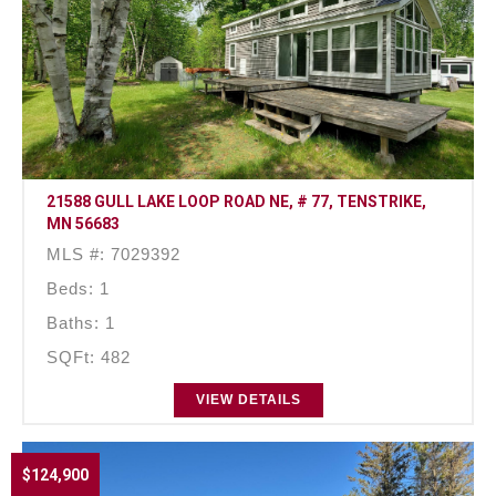
21588 GULL LAKE LOOP ROAD NE, # 77, TENSTRIKE,
MN 56683
MLS #: 7029392
Beds: 1
Baths: 1
SQFt: 482
VIEW DETAILS
$124,900