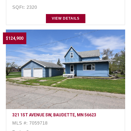
SQFt: 2320
VIEW DETAILS
$124,900
321 1ST AVENUE SW, BAUDETTE, MN 56623
MLS #: 7059718