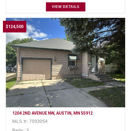
VIEW DETAILS
$124,500
1204 2ND AVENUE NW, AUSTIN, MN 55912
MLS #: 7093054
Beds: 3