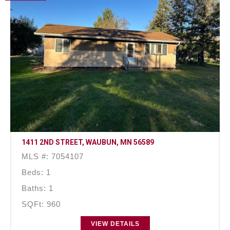
1411 2ND STREET, WAUBUN, MN 56589
MLS #: 7054107
Beds: 1
Baths: 1
SQFt: 960
VIEW DETAILS