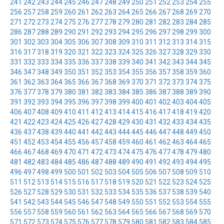
241
242
243
244
245
246
247
248
249
250
251
252
253
254
255
256
257
258
259
260
261
262
263
264
265
266
267
268
269
270
271
272
273
274
275
276
277
278
279
280
281
282
283
284
285
286
287
288
289
290
291
292
293
294
295
296
297
298
299
300
301
302
303
304
305
306
307
308
309
310
311
312
313
314
315
316
317
318
319
320
321
322
323
324
325
326
327
328
329
330
331
332
333
334
335
336
337
338
339
340
341
342
343
344
345
346
347
348
349
350
351
352
353
354
355
356
357
358
359
360
361
362
363
364
365
366
367
368
369
370
371
372
373
374
375
376
377
378
379
380
381
382
383
384
385
386
387
388
389
390
391
392
393
394
395
396
397
398
399
400
401
402
403
404
405
406
407
408
409
410
411
412
413
414
415
416
417
418
419
420
421
422
423
424
425
426
427
428
429
430
431
432
433
434
435
436
437
438
439
440
441
442
443
444
445
446
447
448
449
450
451
452
453
454
455
456
457
458
459
460
461
462
463
464
465
466
467
468
469
470
471
472
473
474
475
476
477
478
479
480
481
482
483
484
485
486
487
488
489
490
491
492
493
494
495
496
497
498
499
500
501
502
503
504
505
506
507
508
509
510
511
512
513
514
515
516
517
518
519
520
521
522
523
524
525
526
527
528
529
530
531
532
533
534
535
536
537
538
539
540
541
542
543
544
545
546
547
548
549
550
551
552
553
554
555
556
557
558
559
560
561
562
563
564
565
566
567
568
569
570
571
572
573
574
575
576
577
578
579
580
581
582
583
584
585