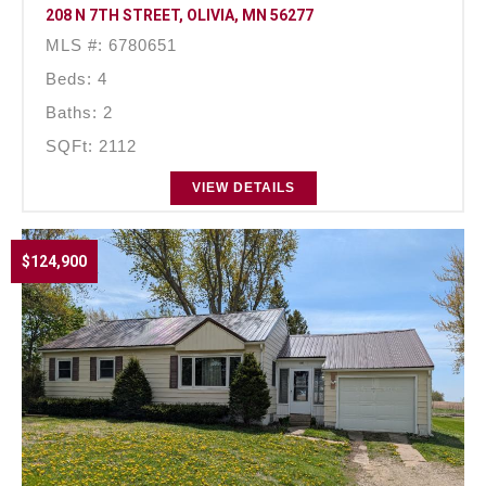
208 N 7TH STREET, OLIVIA, MN 56277
MLS #: 6780651
Beds: 4
Baths: 2
SQFt: 2112
VIEW DETAILS
$124,900