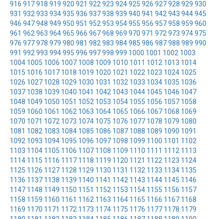
916
917
918
919
920
921
922
923
924
925
926
927
928
929
930
931
932
933
934
935
936
937
938
939
940
941
942
943
944
945
946
947
948
949
950
951
952
953
954
955
956
957
958
959
960
961
962
963
964
965
966
967
968
969
970
971
972
973
974
975
976
977
978
979
980
981
982
983
984
985
986
987
988
989
990
991
992
993
994
995
996
997
998
999
1000
1001
1002
1003
1004
1005
1006
1007
1008
1009
1010
1011
1012
1013
1014
1015
1016
1017
1018
1019
1020
1021
1022
1023
1024
1025
1026
1027
1028
1029
1030
1031
1032
1033
1034
1035
1036
1037
1038
1039
1040
1041
1042
1043
1044
1045
1046
1047
1048
1049
1050
1051
1052
1053
1054
1055
1056
1057
1058
1059
1060
1061
1062
1063
1064
1065
1066
1067
1068
1069
1070
1071
1072
1073
1074
1075
1076
1077
1078
1079
1080
1081
1082
1083
1084
1085
1086
1087
1088
1089
1090
1091
1092
1093
1094
1095
1096
1097
1098
1099
1100
1101
1102
1103
1104
1105
1106
1107
1108
1109
1110
1111
1112
1113
1114
1115
1116
1117
1118
1119
1120
1121
1122
1123
1124
1125
1126
1127
1128
1129
1130
1131
1132
1133
1134
1135
1136
1137
1138
1139
1140
1141
1142
1143
1144
1145
1146
1147
1148
1149
1150
1151
1152
1153
1154
1155
1156
1157
1158
1159
1160
1161
1162
1163
1164
1165
1166
1167
1168
1169
1170
1171
1172
1173
1174
1175
1176
1177
1178
1179