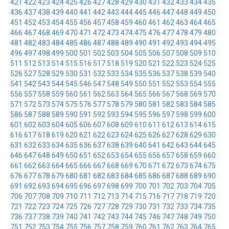
421
422
423
424
425
426
427
428
429
430
431
432
433
434
435
436
437
438
439
440
441
442
443
444
445
446
447
448
449
450
451
452
453
454
455
456
457
458
459
460
461
462
463
464
465
466
467
468
469
470
471
472
473
474
475
476
477
478
479
480
481
482
483
484
485
486
487
488
489
490
491
492
493
494
495
496
497
498
499
500
501
502
503
504
505
506
507
508
509
510
511
512
513
514
515
516
517
518
519
520
521
522
523
524
525
526
527
528
529
530
531
532
533
534
535
536
537
538
539
540
541
542
543
544
545
546
547
548
549
550
551
552
553
554
555
556
557
558
559
560
561
562
563
564
565
566
567
568
569
570
571
572
573
574
575
576
577
578
579
580
581
582
583
584
585
586
587
588
589
590
591
592
593
594
595
596
597
598
599
600
601
602
603
604
605
606
607
608
609
610
611
612
613
614
615
616
617
618
619
620
621
622
623
624
625
626
627
628
629
630
631
632
633
634
635
636
637
638
639
640
641
642
643
644
645
646
647
648
649
650
651
652
653
654
655
656
657
658
659
660
661
662
663
664
665
666
667
668
669
670
671
672
673
674
675
676
677
678
679
680
681
682
683
684
685
686
687
688
689
690
691
692
693
694
695
696
697
698
699
700
701
702
703
704
705
706
707
708
709
710
711
712
713
714
715
716
717
718
719
720
721
722
723
724
725
726
727
728
729
730
731
732
733
734
735
736
737
738
739
740
741
742
743
744
745
746
747
748
749
750
751
752
753
754
755
756
757
758
759
760
761
762
763
764
765