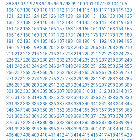
88
89
90
91
92
93
94
95
96
97
98
99
100
101
102
103
104
105
106
107
108
109
110
111
112
113
114
115
116
117
118
119
120
121
122
123
124
125
126
127
128
129
130
131
132
133
134
135
136
137
138
139
140
141
142
143
144
145
146
147
148
149
150
151
152
153
154
155
156
157
158
159
160
161
162
163
164
165
166
167
168
169
170
171
172
173
174
175
176
177
178
179
180
181
182
183
184
185
186
187
188
189
190
191
192
193
194
195
196
197
198
199
200
201
202
203
204
205
206
207
208
209
210
211
212
213
214
215
216
217
218
219
220
221
222
223
224
225
226
227
228
229
230
231
232
233
234
235
236
237
238
239
240
241
242
243
244
245
246
247
248
249
250
251
252
253
254
255
256
257
258
259
260
261
262
263
264
265
266
267
268
269
270
271
272
273
274
275
276
277
278
279
280
281
282
283
284
285
286
287
288
289
290
291
292
293
294
295
296
297
298
299
300
301
302
303
304
305
306
307
308
309
310
311
312
313
314
315
316
317
318
319
320
321
322
323
324
325
326
327
328
329
330
331
332
333
334
335
336
337
338
339
340
341
342
343
344
345
346
347
348
349
350
351
352
353
354
355
356
357
358
359
360
361
362
363
364
365
366
367
368
369
370
371
372
373
374
375
376
377
378
379
380
381
382
383
384
385
386
387
388
389
390
391
392
393
394
395
396
397
398
399
400
401
402
403
404
405
406
407
408
409
410
411
412
413
414
415
416
417
418
419
420