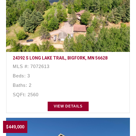
24392 S LONG LAKE TRAIL, BIGFORK, MN 56628
MLS #: 7072613
Beds: 3
Baths: 2
SQFt: 2560
VIEW DETAILS
$449,000