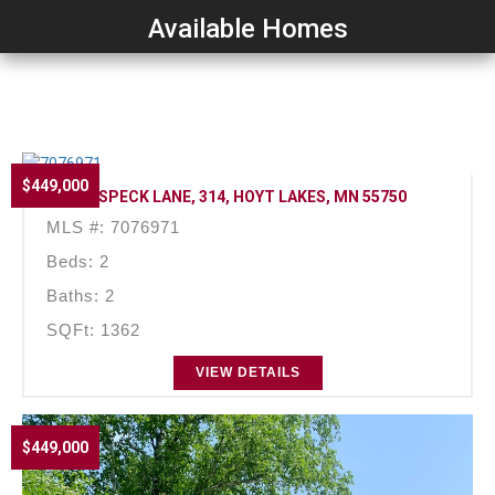
Available Homes
$449,000
314 POSPECK LANE, 314, HOYT LAKES, MN 55750
MLS #: 7076971
Beds: 2
Baths: 2
SQFt: 1362
VIEW DETAILS
$449,000