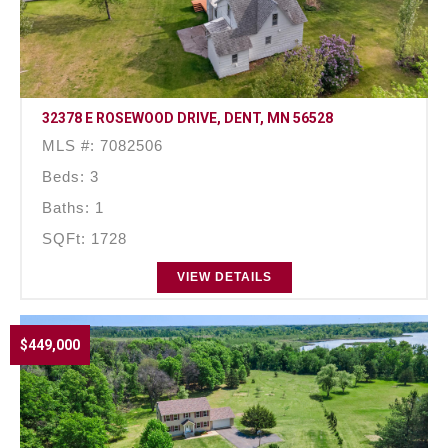
32378 E ROSEWOOD DRIVE, DENT, MN 56528
MLS #: 7082506
Beds: 3
Baths: 1
SQFt: 1728
VIEW DETAILS
$449,000