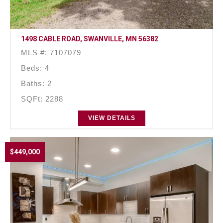
1498 CABLE ROAD, SWANVILLE, MN 56382
MLS #: 7107079
Beds: 4
Baths: 2
SQFt: 2288
VIEW DETAILS
$449,000