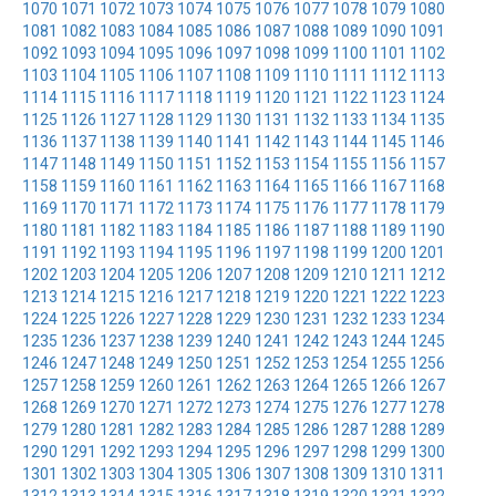
1070
1071
1072
1073
1074
1075
1076
1077
1078
1079
1080
1081
1082
1083
1084
1085
1086
1087
1088
1089
1090
1091
1092
1093
1094
1095
1096
1097
1098
1099
1100
1101
1102
1103
1104
1105
1106
1107
1108
1109
1110
1111
1112
1113
1114
1115
1116
1117
1118
1119
1120
1121
1122
1123
1124
1125
1126
1127
1128
1129
1130
1131
1132
1133
1134
1135
1136
1137
1138
1139
1140
1141
1142
1143
1144
1145
1146
1147
1148
1149
1150
1151
1152
1153
1154
1155
1156
1157
1158
1159
1160
1161
1162
1163
1164
1165
1166
1167
1168
1169
1170
1171
1172
1173
1174
1175
1176
1177
1178
1179
1180
1181
1182
1183
1184
1185
1186
1187
1188
1189
1190
1191
1192
1193
1194
1195
1196
1197
1198
1199
1200
1201
1202
1203
1204
1205
1206
1207
1208
1209
1210
1211
1212
1213
1214
1215
1216
1217
1218
1219
1220
1221
1222
1223
1224
1225
1226
1227
1228
1229
1230
1231
1232
1233
1234
1235
1236
1237
1238
1239
1240
1241
1242
1243
1244
1245
1246
1247
1248
1249
1250
1251
1252
1253
1254
1255
1256
1257
1258
1259
1260
1261
1262
1263
1264
1265
1266
1267
1268
1269
1270
1271
1272
1273
1274
1275
1276
1277
1278
1279
1280
1281
1282
1283
1284
1285
1286
1287
1288
1289
1290
1291
1292
1293
1294
1295
1296
1297
1298
1299
1300
1301
1302
1303
1304
1305
1306
1307
1308
1309
1310
1311
1312
1313
1314
1315
1316
1317
1318
1319
1320
1321
1322