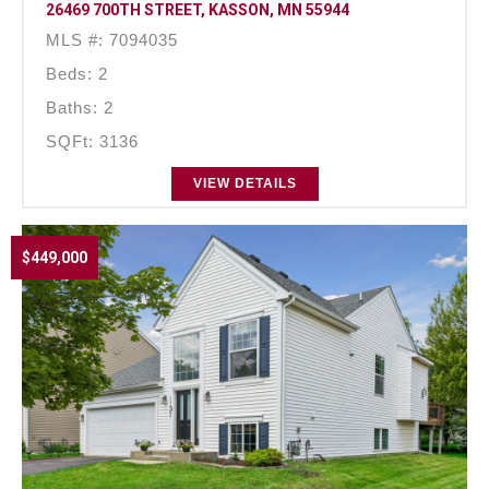
26469 700TH STREET, KASSON, MN 55944
MLS #: 7094035
Beds: 2
Baths: 2
SQFt: 3136
VIEW DETAILS
$449,000