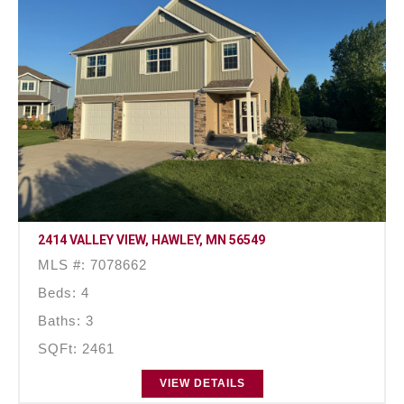
2414 VALLEY VIEW, HAWLEY, MN 56549
MLS #: 7078662
Beds: 4
Baths: 3
SQFt: 2461
VIEW DETAILS