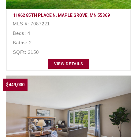
11962 85TH PLACE N, MAPLE GROVE, MN 55369
MLS #: 7087221
Beds: 4
Baths: 2
SQFt: 2150
VIEW DETAILS
$449,000