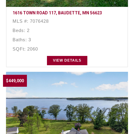
1616 TOWN ROAD 117, BAUDETTE, MN 56623
MLS #: 7076428
Beds: 2
Baths: 3
SQFt: 2060
VIEW DETAILS
$449,000