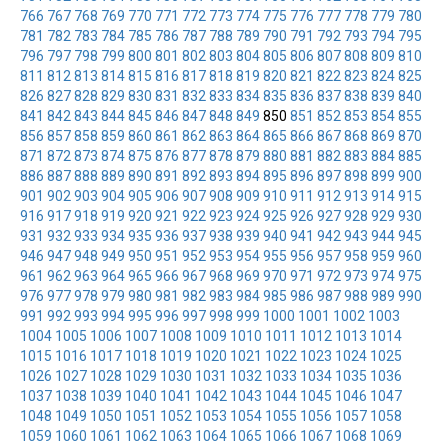
766
767
768
769
770
771
772
773
774
775
776
777
778
779
780
781
782
783
784
785
786
787
788
789
790
791
792
793
794
795
796
797
798
799
800
801
802
803
804
805
806
807
808
809
810
811
812
813
814
815
816
817
818
819
820
821
822
823
824
825
826
827
828
829
830
831
832
833
834
835
836
837
838
839
840
841
842
843
844
845
846
847
848
849
850
851
852
853
854
855
856
857
858
859
860
861
862
863
864
865
866
867
868
869
870
871
872
873
874
875
876
877
878
879
880
881
882
883
884
885
886
887
888
889
890
891
892
893
894
895
896
897
898
899
900
901
902
903
904
905
906
907
908
909
910
911
912
913
914
915
916
917
918
919
920
921
922
923
924
925
926
927
928
929
930
931
932
933
934
935
936
937
938
939
940
941
942
943
944
945
946
947
948
949
950
951
952
953
954
955
956
957
958
959
960
961
962
963
964
965
966
967
968
969
970
971
972
973
974
975
976
977
978
979
980
981
982
983
984
985
986
987
988
989
990
991
992
993
994
995
996
997
998
999
1000
1001
1002
1003
1004
1005
1006
1007
1008
1009
1010
1011
1012
1013
1014
1015
1016
1017
1018
1019
1020
1021
1022
1023
1024
1025
1026
1027
1028
1029
1030
1031
1032
1033
1034
1035
1036
1037
1038
1039
1040
1041
1042
1043
1044
1045
1046
1047
1048
1049
1050
1051
1052
1053
1054
1055
1056
1057
1058
1059
1060
1061
1062
1063
1064
1065
1066
1067
1068
1069