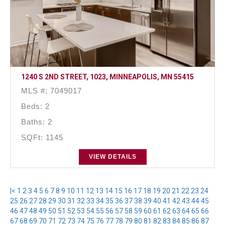
1240 S 2ND STREET, 1023, MINNEAPOLIS, MN 55415
MLS #: 7049017
Beds: 2
Baths: 2
SQFt: 1145
VIEW DETAILS
|<
1
2
3
4
5
6
7
8
9
10
11
12
13
14
15
16
17
18
19
20
21
22
23
24
25
26
27
28
29
30
31
32
33
34
35
36
37
38
39
40
41
42
43
44
45
46
47
48
49
50
51
52
53
54
55
56
57
58
59
60
61
62
63
64
65
66
67
68
69
70
71
72
73
74
75
76
77
78
79
80
81
82
83
84
85
86
87