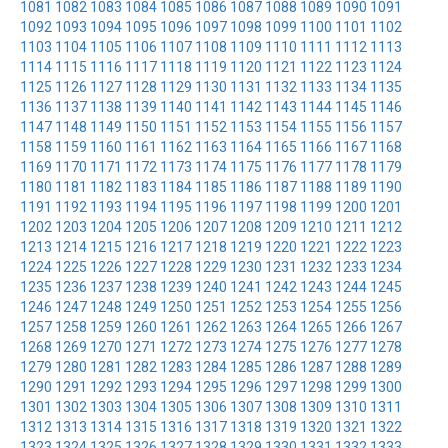
1081
1082
1083
1084
1085
1086
1087
1088
1089
1090
1091
1092
1093
1094
1095
1096
1097
1098
1099
1100
1101
1102
1103
1104
1105
1106
1107
1108
1109
1110
1111
1112
1113
1114
1115
1116
1117
1118
1119
1120
1121
1122
1123
1124
1125
1126
1127
1128
1129
1130
1131
1132
1133
1134
1135
1136
1137
1138
1139
1140
1141
1142
1143
1144
1145
1146
1147
1148
1149
1150
1151
1152
1153
1154
1155
1156
1157
1158
1159
1160
1161
1162
1163
1164
1165
1166
1167
1168
1169
1170
1171
1172
1173
1174
1175
1176
1177
1178
1179
1180
1181
1182
1183
1184
1185
1186
1187
1188
1189
1190
1191
1192
1193
1194
1195
1196
1197
1198
1199
1200
1201
1202
1203
1204
1205
1206
1207
1208
1209
1210
1211
1212
1213
1214
1215
1216
1217
1218
1219
1220
1221
1222
1223
1224
1225
1226
1227
1228
1229
1230
1231
1232
1233
1234
1235
1236
1237
1238
1239
1240
1241
1242
1243
1244
1245
1246
1247
1248
1249
1250
1251
1252
1253
1254
1255
1256
1257
1258
1259
1260
1261
1262
1263
1264
1265
1266
1267
1268
1269
1270
1271
1272
1273
1274
1275
1276
1277
1278
1279
1280
1281
1282
1283
1284
1285
1286
1287
1288
1289
1290
1291
1292
1293
1294
1295
1296
1297
1298
1299
1300
1301
1302
1303
1304
1305
1306
1307
1308
1309
1310
1311
1312
1313
1314
1315
1316
1317
1318
1319
1320
1321
1322
1323
1324
1325
1326
1327
1328
1329
1330
1331
1332
1333