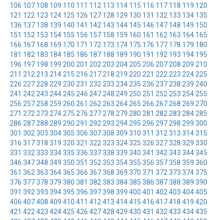
106
107
108
109
110
111
112
113
114
115
116
117
118
119
120
121
122
123
124
125
126
127
128
129
130
131
132
133
134
135
136
137
138
139
140
141
142
143
144
145
146
147
148
149
150
151
152
153
154
155
156
157
158
159
160
161
162
163
164
165
166
167
168
169
170
171
172
173
174
175
176
177
178
179
180
181
182
183
184
185
186
187
188
189
190
191
192
193
194
195
196
197
198
199
200
201
202
203
204
205
206
207
208
209
210
211
212
213
214
215
216
217
218
219
220
221
222
223
224
225
226
227
228
229
230
231
232
233
234
235
236
237
238
239
240
241
242
243
244
245
246
247
248
249
250
251
252
253
254
255
256
257
258
259
260
261
262
263
264
265
266
267
268
269
270
271
272
273
274
275
276
277
278
279
280
281
282
283
284
285
286
287
288
289
290
291
292
293
294
295
296
297
298
299
300
301
302
303
304
305
306
307
308
309
310
311
312
313
314
315
316
317
318
319
320
321
322
323
324
325
326
327
328
329
330
331
332
333
334
335
336
337
338
339
340
341
342
343
344
345
346
347
348
349
350
351
352
353
354
355
356
357
358
359
360
361
362
363
364
365
366
367
368
369
370
371
372
373
374
375
376
377
378
379
380
381
382
383
384
385
386
387
388
389
390
391
392
393
394
395
396
397
398
399
400
401
402
403
404
405
406
407
408
409
410
411
412
413
414
415
416
417
418
419
420
421
422
423
424
425
426
427
428
429
430
431
432
433
434
435