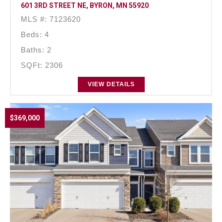
601 3RD STREET NE, BYRON, MN 55920
MLS #: 7123620
Beds: 4
Baths: 2
SQFt: 2306
VIEW DETAILS
$369,000