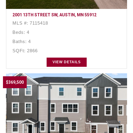
2001 13TH STREET SW, AUSTIN, MN 55912
MLS #: 7115418
Beds: 4
Baths: 4
SQFt: 2866
VIEW DETAILS
$369,500