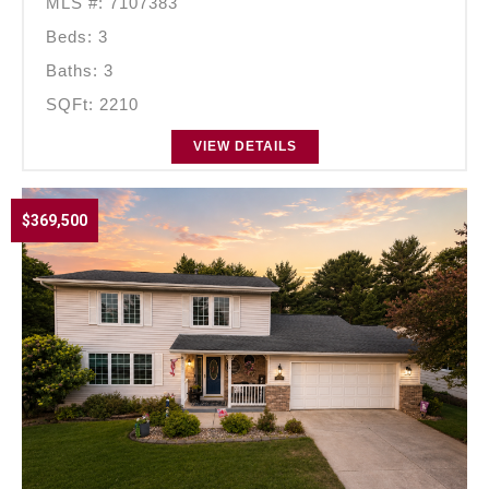
MLS #: 7107383
Beds: 3
Baths: 3
SQFt: 2210
VIEW DETAILS
$369,500