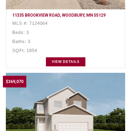
11335 BROOKVIEW ROAD, WOODBURY, MN 55129
MLS #: 7124064
Beds: 3
Baths: 3
SQFt: 1854
VIEW DETAILS
$369,070