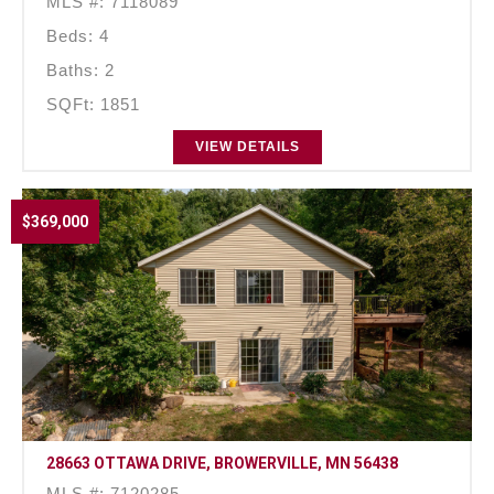
MLS #: 7118089
Beds: 4
Baths: 2
SQFt: 1851
VIEW DETAILS
$369,000
28663 OTTAWA DRIVE, BROWERVILLE, MN 56438
MLS #: 7120285