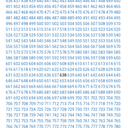
436
437
438
439
440
441
442
443
444
445
446
447
448
449
450
451
452
453
454
455
456
457
458
459
460
461
462
463
464
465
466
467
468
469
470
471
472
473
474
475
476
477
478
479
480
481
482
483
484
485
486
487
488
489
490
491
492
493
494
495
496
497
498
499
500
501
502
503
504
505
506
507
508
509
510
511
512
513
514
515
516
517
518
519
520
521
522
523
524
525
526
527
528
529
530
531
532
533
534
535
536
537
538
539
540
541
542
543
544
545
546
547
548
549
550
551
552
553
554
555
556
557
558
559
560
561
562
563
564
565
566
567
568
569
570
571
572
573
574
575
576
577
578
579
580
581
582
583
584
585
586
587
588
589
590
591
592
593
594
595
596
597
598
599
600
601
602
603
604
605
606
607
608
609
610
611
612
613
614
615
616
617
618
619
620
621
622
623
624
625
626
627
628
629
630
631
632
633
634
635
636
637
638
639
640
641
642
643
644
645
646
647
648
649
650
651
652
653
654
655
656
657
658
659
660
661
662
663
664
665
666
667
668
669
670
671
672
673
674
675
676
677
678
679
680
681
682
683
684
685
686
687
688
689
690
691
692
693
694
695
696
697
698
699
700
701
702
703
704
705
706
707
708
709
710
711
712
713
714
715
716
717
718
719
720
721
722
723
724
725
726
727
728
729
730
731
732
733
734
735
736
737
738
739
740
741
742
743
744
745
746
747
748
749
750
751
752
753
754
755
756
757
758
759
760
761
762
763
764
765
766
767
768
769
770
771
772
773
774
775
776
777
778
779
780