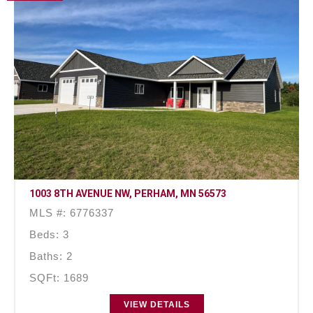
1003 8TH AVENUE NW, PERHAM, MN 56573
MLS #: 6776337
Beds: 3
Baths: 2
SQFt: 1689
VIEW DETAILS