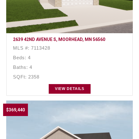
2639 42ND AVENUE S, MOORHEAD, MN 56560
MLS #: 7113428
Beds: 4
Baths: 4
SQFt: 2358
VIEW DETAILS
$369,440