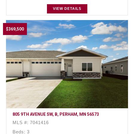
VIEW DETAILS
$369,500
805 9TH AVENUE SW, B, PERHAM, MN 56573
MLS #: 7041416
Beds: 3