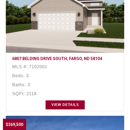
6807 BELDING DRIVE SOUTH, FARGO, ND 58104
MLS #: 7102001
Beds: 3
Baths: 3
SQFt: 2118
VIEW DETAILS
$369,500