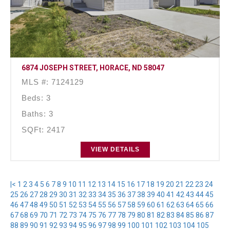
6874 JOSEPH STREET, HORACE, ND 58047
MLS #: 7124129
Beds: 3
Baths: 3
SQFt: 2417
VIEW DETAILS
|<
1
2
3
4
5
6
7
8
9
10
11
12
13
14
15
16
17
18
19
20
21
22
23
24
25
26
27
28
29
30
31
32
33
34
35
36
37
38
39
40
41
42
43
44
45
46
47
48
49
50
51
52
53
54
55
56
57
58
59
60
61
62
63
64
65
66
67
68
69
70
71
72
73
74
75
76
77
78
79
80
81
82
83
84
85
86
87
88
89
90
91
92
93
94
95
96
97
98
99
100
101
102
103
104
105