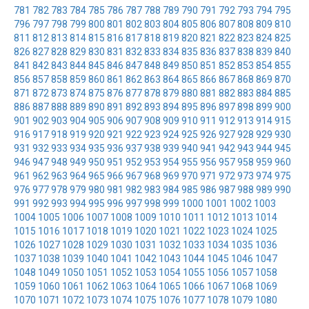
781
782
783
784
785
786
787
788
789
790
791
792
793
794
795
796
797
798
799
800
801
802
803
804
805
806
807
808
809
810
811
812
813
814
815
816
817
818
819
820
821
822
823
824
825
826
827
828
829
830
831
832
833
834
835
836
837
838
839
840
841
842
843
844
845
846
847
848
849
850
851
852
853
854
855
856
857
858
859
860
861
862
863
864
865
866
867
868
869
870
871
872
873
874
875
876
877
878
879
880
881
882
883
884
885
886
887
888
889
890
891
892
893
894
895
896
897
898
899
900
901
902
903
904
905
906
907
908
909
910
911
912
913
914
915
916
917
918
919
920
921
922
923
924
925
926
927
928
929
930
931
932
933
934
935
936
937
938
939
940
941
942
943
944
945
946
947
948
949
950
951
952
953
954
955
956
957
958
959
960
961
962
963
964
965
966
967
968
969
970
971
972
973
974
975
976
977
978
979
980
981
982
983
984
985
986
987
988
989
990
991
992
993
994
995
996
997
998
999
1000
1001
1002
1003
1004
1005
1006
1007
1008
1009
1010
1011
1012
1013
1014
1015
1016
1017
1018
1019
1020
1021
1022
1023
1024
1025
1026
1027
1028
1029
1030
1031
1032
1033
1034
1035
1036
1037
1038
1039
1040
1041
1042
1043
1044
1045
1046
1047
1048
1049
1050
1051
1052
1053
1054
1055
1056
1057
1058
1059
1060
1061
1062
1063
1064
1065
1066
1067
1068
1069
1070
1071
1072
1073
1074
1075
1076
1077
1078
1079
1080