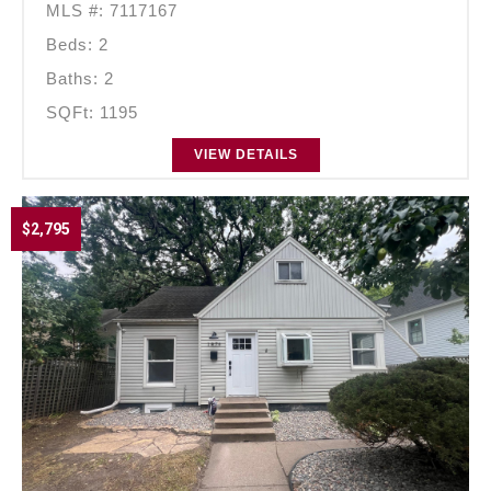
MLS #: 7117167
Beds: 2
Baths: 2
SQFt: 1195
VIEW DETAILS
$2,795