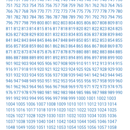
751
752
753
754
755
756
757
758
759
760
761
762
763
764
765
766
767
768
769
770
771
772
773
774
775
776
777
778
779
780
781
782
783
784
785
786
787
788
789
790
791
792
793
794
795
796
797
798
799
800
801
802
803
804
805
806
807
808
809
810
811
812
813
814
815
816
817
818
819
820
821
822
823
824
825
826
827
828
829
830
831
832
833
834
835
836
837
838
839
840
841
842
843
844
845
846
847
848
849
850
851
852
853
854
855
856
857
858
859
860
861
862
863
864
865
866
867
868
869
870
871
872
873
874
875
876
877
878
879
880
881
882
883
884
885
886
887
888
889
890
891
892
893
894
895
896
897
898
899
900
901
902
903
904
905
906
907
908
909
910
911
912
913
914
915
916
917
918
919
920
921
922
923
924
925
926
927
928
929
930
931
932
933
934
935
936
937
938
939
940
941
942
943
944
945
946
947
948
949
950
951
952
953
954
955
956
957
958
959
960
961
962
963
964
965
966
967
968
969
970
971
972
973
974
975
976
977
978
979
980
981
982
983
984
985
986
987
988
989
990
991
992
993
994
995
996
997
998
999
1000
1001
1002
1003
1004
1005
1006
1007
1008
1009
1010
1011
1012
1013
1014
1015
1016
1017
1018
1019
1020
1021
1022
1023
1024
1025
1026
1027
1028
1029
1030
1031
1032
1033
1034
1035
1036
1037
1038
1039
1040
1041
1042
1043
1044
1045
1046
1047
1048
1049
1050
1051
1052
1053
1054
1055
1056
1057
1058