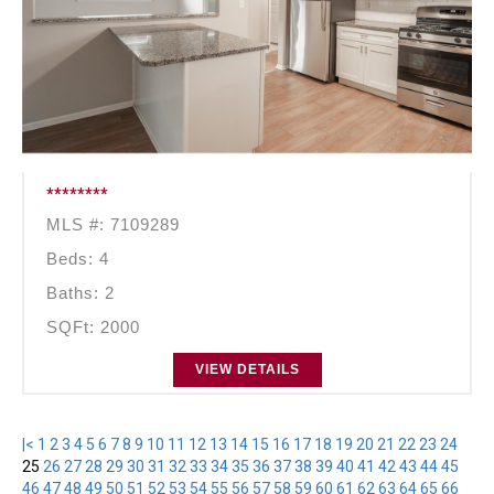
********
MLS #: 7109289
Beds: 4
Baths: 2
SQFt: 2000
VIEW DETAILS
|<
1
2
3
4
5
6
7
8
9
10
11
12
13
14
15
16
17
18
19
20
21
22
23
24
25
26
27
28
29
30
31
32
33
34
35
36
37
38
39
40
41
42
43
44
45
46
47
48
49
50
51
52
53
54
55
56
57
58
59
60
61
62
63
64
65
66