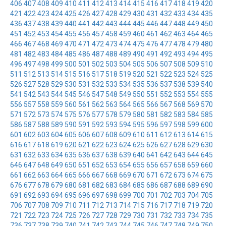
406
407
408
409
410
411
412
413
414
415
416
417
418
419
420
421
422
423
424
425
426
427
428
429
430
431
432
433
434
435
436
437
438
439
440
441
442
443
444
445
446
447
448
449
450
451
452
453
454
455
456
457
458
459
460
461
462
463
464
465
466
467
468
469
470
471
472
473
474
475
476
477
478
479
480
481
482
483
484
485
486
487
488
489
490
491
492
493
494
495
496
497
498
499
500
501
502
503
504
505
506
507
508
509
510
511
512
513
514
515
516
517
518
519
520
521
522
523
524
525
526
527
528
529
530
531
532
533
534
535
536
537
538
539
540
541
542
543
544
545
546
547
548
549
550
551
552
553
554
555
556
557
558
559
560
561
562
563
564
565
566
567
568
569
570
571
572
573
574
575
576
577
578
579
580
581
582
583
584
585
586
587
588
589
590
591
592
593
594
595
596
597
598
599
600
601
602
603
604
605
606
607
608
609
610
611
612
613
614
615
616
617
618
619
620
621
622
623
624
625
626
627
628
629
630
631
632
633
634
635
636
637
638
639
640
641
642
643
644
645
646
647
648
649
650
651
652
653
654
655
656
657
658
659
660
661
662
663
664
665
666
667
668
669
670
671
672
673
674
675
676
677
678
679
680
681
682
683
684
685
686
687
688
689
690
691
692
693
694
695
696
697
698
699
700
701
702
703
704
705
706
707
708
709
710
711
712
713
714
715
716
717
718
719
720
721
722
723
724
725
726
727
728
729
730
731
732
733
734
735
736
737
738
739
740
741
742
743
744
745
746
747
748
749
750