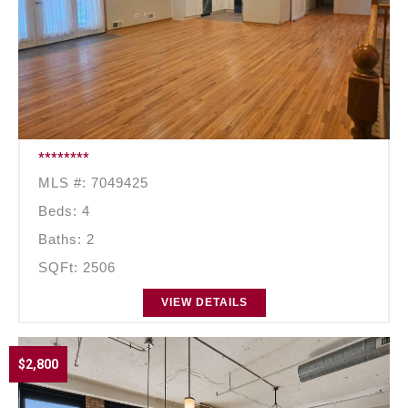
********
MLS #: 7049425
Beds: 4
Baths: 2
SQFt: 2506
VIEW DETAILS
$2,800