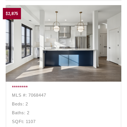
$2,875
********
MLS #: 7068447
Beds: 2
Baths: 2
SQFt: 1107