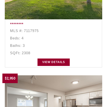
********
MLS #: 7117975
Beds: 4
Baths: 3
SQFt: 2308
VIEW DETAILS
$2,950