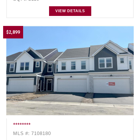
VIEW DETAILS
$2,899
********
MLS #: 7108180