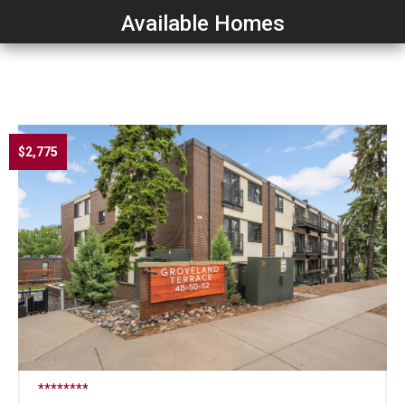
Available Homes
$2,775
********