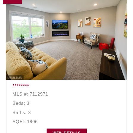
********
MLS #: 7112971
Beds: 3
Baths: 3
SQFt: 1906
VIEW DETAILS