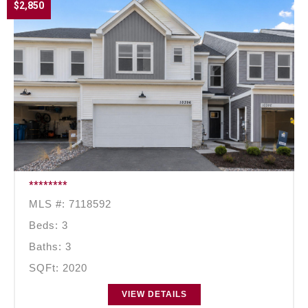
$2,850
********
MLS #: 7118592
Beds: 3
Baths: 3
SQFt: 2020
VIEW DETAILS