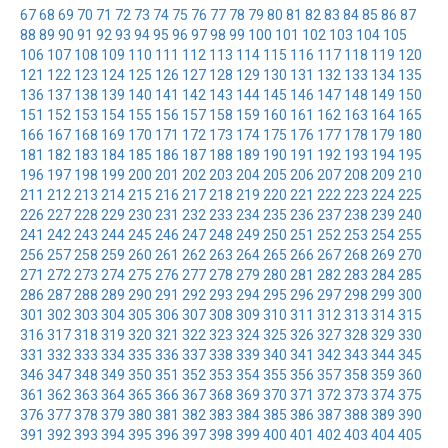
67
68
69
70
71
72
73
74
75
76
77
78
79
80
81
82
83
84
85
86
87
88
89
90
91
92
93
94
95
96
97
98
99
100
101
102
103
104
105
106
107
108
109
110
111
112
113
114
115
116
117
118
119
120
121
122
123
124
125
126
127
128
129
130
131
132
133
134
135
136
137
138
139
140
141
142
143
144
145
146
147
148
149
150
151
152
153
154
155
156
157
158
159
160
161
162
163
164
165
166
167
168
169
170
171
172
173
174
175
176
177
178
179
180
181
182
183
184
185
186
187
188
189
190
191
192
193
194
195
196
197
198
199
200
201
202
203
204
205
206
207
208
209
210
211
212
213
214
215
216
217
218
219
220
221
222
223
224
225
226
227
228
229
230
231
232
233
234
235
236
237
238
239
240
241
242
243
244
245
246
247
248
249
250
251
252
253
254
255
256
257
258
259
260
261
262
263
264
265
266
267
268
269
270
271
272
273
274
275
276
277
278
279
280
281
282
283
284
285
286
287
288
289
290
291
292
293
294
295
296
297
298
299
300
301
302
303
304
305
306
307
308
309
310
311
312
313
314
315
316
317
318
319
320
321
322
323
324
325
326
327
328
329
330
331
332
333
334
335
336
337
338
339
340
341
342
343
344
345
346
347
348
349
350
351
352
353
354
355
356
357
358
359
360
361
362
363
364
365
366
367
368
369
370
371
372
373
374
375
376
377
378
379
380
381
382
383
384
385
386
387
388
389
390
391
392
393
394
395
396
397
398
399
400
401
402
403
404
405