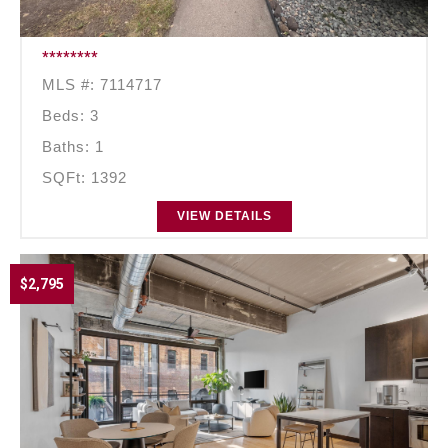
********
MLS #: 7114717
Beds: 3
Baths: 1
SQFt: 1392
VIEW DETAILS
$2,795