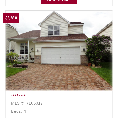
$2,830
********
MLS #: 7105017
Beds: 4