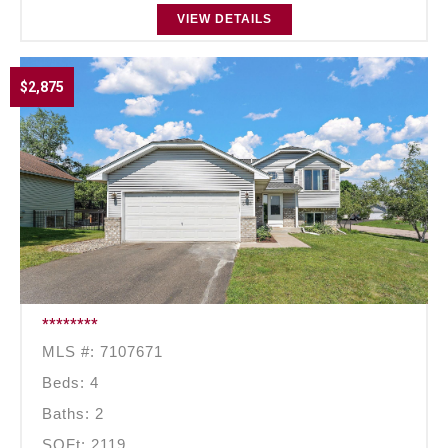
VIEW DETAILS
$2,875
********
MLS #: 7107671
Beds: 4
Baths: 2
SQFt: 2119