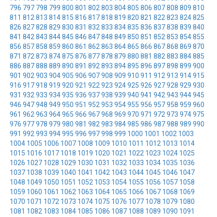
796
797
798
799
800
801
802
803
804
805
806
807
808
809
810
811
812
813
814
815
816
817
818
819
820
821
822
823
824
825
826
827
828
829
830
831
832
833
834
835
836
837
838
839
840
841
842
843
844
845
846
847
848
849
850
851
852
853
854
855
856
857
858
859
860
861
862
863
864
865
866
867
868
869
870
871
872
873
874
875
876
877
878
879
880
881
882
883
884
885
886
887
888
889
890
891
892
893
894
895
896
897
898
899
900
901
902
903
904
905
906
907
908
909
910
911
912
913
914
915
916
917
918
919
920
921
922
923
924
925
926
927
928
929
930
931
932
933
934
935
936
937
938
939
940
941
942
943
944
945
946
947
948
949
950
951
952
953
954
955
956
957
958
959
960
961
962
963
964
965
966
967
968
969
970
971
972
973
974
975
976
977
978
979
980
981
982
983
984
985
986
987
988
989
990
991
992
993
994
995
996
997
998
999
1000
1001
1002
1003
1004
1005
1006
1007
1008
1009
1010
1011
1012
1013
1014
1015
1016
1017
1018
1019
1020
1021
1022
1023
1024
1025
1026
1027
1028
1029
1030
1031
1032
1033
1034
1035
1036
1037
1038
1039
1040
1041
1042
1043
1044
1045
1046
1047
1048
1049
1050
1051
1052
1053
1054
1055
1056
1057
1058
1059
1060
1061
1062
1063
1064
1065
1066
1067
1068
1069
1070
1071
1072
1073
1074
1075
1076
1077
1078
1079
1080
1081
1082
1083
1084
1085
1086
1087
1088
1089
1090
1091