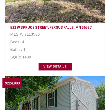
522 W SPRUCE STREET, FERGUS FALLS, MN 56537
MLS #: 7113960
Beds: 4
Baths: 1
SQFt: 1490
VIEW DETAILS
$224,900