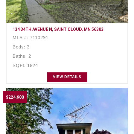
134 34TH AVENUE N, SAINT CLOUD, MN 56303
MLS #: 7110291
Beds: 3
Baths: 2
SQFt: 1824
VIEW DETAILS
$224,900