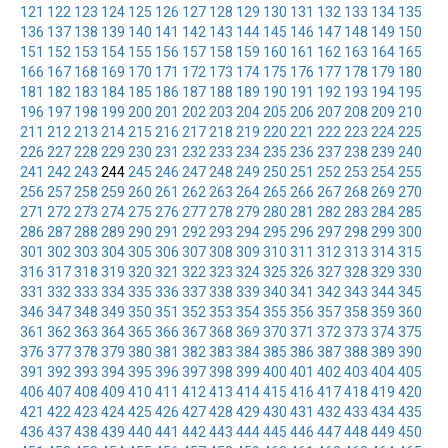
121
122
123
124
125
126
127
128
129
130
131
132
133
134
135
136
137
138
139
140
141
142
143
144
145
146
147
148
149
150
151
152
153
154
155
156
157
158
159
160
161
162
163
164
165
166
167
168
169
170
171
172
173
174
175
176
177
178
179
180
181
182
183
184
185
186
187
188
189
190
191
192
193
194
195
196
197
198
199
200
201
202
203
204
205
206
207
208
209
210
211
212
213
214
215
216
217
218
219
220
221
222
223
224
225
226
227
228
229
230
231
232
233
234
235
236
237
238
239
240
241
242
243
244
245
246
247
248
249
250
251
252
253
254
255
256
257
258
259
260
261
262
263
264
265
266
267
268
269
270
271
272
273
274
275
276
277
278
279
280
281
282
283
284
285
286
287
288
289
290
291
292
293
294
295
296
297
298
299
300
301
302
303
304
305
306
307
308
309
310
311
312
313
314
315
316
317
318
319
320
321
322
323
324
325
326
327
328
329
330
331
332
333
334
335
336
337
338
339
340
341
342
343
344
345
346
347
348
349
350
351
352
353
354
355
356
357
358
359
360
361
362
363
364
365
366
367
368
369
370
371
372
373
374
375
376
377
378
379
380
381
382
383
384
385
386
387
388
389
390
391
392
393
394
395
396
397
398
399
400
401
402
403
404
405
406
407
408
409
410
411
412
413
414
415
416
417
418
419
420
421
422
423
424
425
426
427
428
429
430
431
432
433
434
435
436
437
438
439
440
441
442
443
444
445
446
447
448
449
450