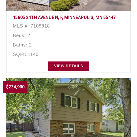
15805 24TH AVENUE N, F, MINNEAPOLIS, MN 55447
MLS #: 7109918
Beds: 2
Baths: 2
SQFt: 1140
VIEW DETAILS
$224,900