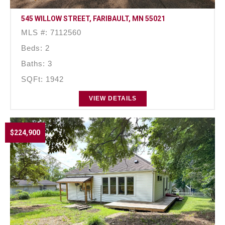
545 WILLOW STREET, FARIBAULT, MN 55021
MLS #: 7112560
Beds: 2
Baths: 3
SQFt: 1942
VIEW DETAILS
$224,900