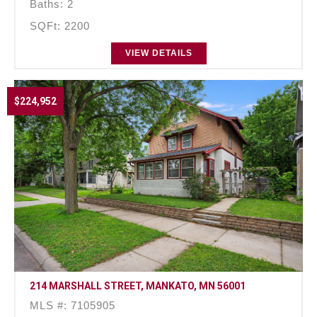
Baths: 2
SQFt: 2200
VIEW DETAILS
$224,952
214 MARSHALL STREET, MANKATO, MN 56001
MLS #: 7105905