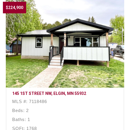
$224,900
145 1ST STREET NW, ELGIN, MN 55932
MLS #: 7118486
Beds: 2
Baths: 1
SQFt: 1768