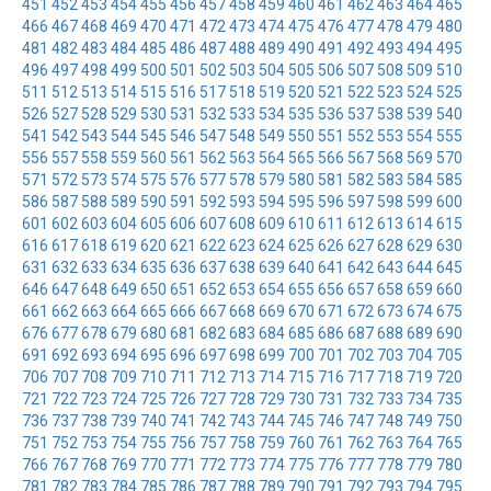
451
452
453
454
455
456
457
458
459
460
461
462
463
464
465
466
467
468
469
470
471
472
473
474
475
476
477
478
479
480
481
482
483
484
485
486
487
488
489
490
491
492
493
494
495
496
497
498
499
500
501
502
503
504
505
506
507
508
509
510
511
512
513
514
515
516
517
518
519
520
521
522
523
524
525
526
527
528
529
530
531
532
533
534
535
536
537
538
539
540
541
542
543
544
545
546
547
548
549
550
551
552
553
554
555
556
557
558
559
560
561
562
563
564
565
566
567
568
569
570
571
572
573
574
575
576
577
578
579
580
581
582
583
584
585
586
587
588
589
590
591
592
593
594
595
596
597
598
599
600
601
602
603
604
605
606
607
608
609
610
611
612
613
614
615
616
617
618
619
620
621
622
623
624
625
626
627
628
629
630
631
632
633
634
635
636
637
638
639
640
641
642
643
644
645
646
647
648
649
650
651
652
653
654
655
656
657
658
659
660
661
662
663
664
665
666
667
668
669
670
671
672
673
674
675
676
677
678
679
680
681
682
683
684
685
686
687
688
689
690
691
692
693
694
695
696
697
698
699
700
701
702
703
704
705
706
707
708
709
710
711
712
713
714
715
716
717
718
719
720
721
722
723
724
725
726
727
728
729
730
731
732
733
734
735
736
737
738
739
740
741
742
743
744
745
746
747
748
749
750
751
752
753
754
755
756
757
758
759
760
761
762
763
764
765
766
767
768
769
770
771
772
773
774
775
776
777
778
779
780
781
782
783
784
785
786
787
788
789
790
791
792
793
794
795