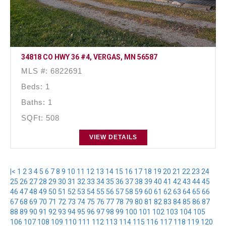
34818 CO HWY 36 #4, VERGAS, MN 56587
MLS #: 6822691
Beds: 1
Baths: 1
SQFt: 508
VIEW DETAILS
|<
1
2
3
4
5
6
7
8
9
10
11
12
13
14
15
16
17
18
19
20
21
22
23
24
25
26
27
28
29
30
31
32
33
34
35
36
37
38
39
40
41
42
43
44
45
46
47
48
49
50
51
52
53
54
55
56
57
58
59
60
61
62
63
64
65
66
67
68
69
70
71
72
73
74
75
76
77
78
79
80
81
82
83
84
85
86
87
88
89
90
91
92
93
94
95
96
97
98
99
100
101
102
103
104
105
106
107
108
109
110
111
112
113
114
115
116
117
118
119
120