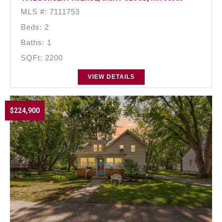
MLS #: 7111753
Beds: 2
Baths: 1
SQFt: 2200
VIEW DETAILS
$224,900