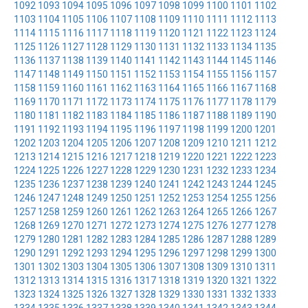
1092
1093
1094
1095
1096
1097
1098
1099
1100
1101
1102
1103
1104
1105
1106
1107
1108
1109
1110
1111
1112
1113
1114
1115
1116
1117
1118
1119
1120
1121
1122
1123
1124
1125
1126
1127
1128
1129
1130
1131
1132
1133
1134
1135
1136
1137
1138
1139
1140
1141
1142
1143
1144
1145
1146
1147
1148
1149
1150
1151
1152
1153
1154
1155
1156
1157
1158
1159
1160
1161
1162
1163
1164
1165
1166
1167
1168
1169
1170
1171
1172
1173
1174
1175
1176
1177
1178
1179
1180
1181
1182
1183
1184
1185
1186
1187
1188
1189
1190
1191
1192
1193
1194
1195
1196
1197
1198
1199
1200
1201
1202
1203
1204
1205
1206
1207
1208
1209
1210
1211
1212
1213
1214
1215
1216
1217
1218
1219
1220
1221
1222
1223
1224
1225
1226
1227
1228
1229
1230
1231
1232
1233
1234
1235
1236
1237
1238
1239
1240
1241
1242
1243
1244
1245
1246
1247
1248
1249
1250
1251
1252
1253
1254
1255
1256
1257
1258
1259
1260
1261
1262
1263
1264
1265
1266
1267
1268
1269
1270
1271
1272
1273
1274
1275
1276
1277
1278
1279
1280
1281
1282
1283
1284
1285
1286
1287
1288
1289
1290
1291
1292
1293
1294
1295
1296
1297
1298
1299
1300
1301
1302
1303
1304
1305
1306
1307
1308
1309
1310
1311
1312
1313
1314
1315
1316
1317
1318
1319
1320
1321
1322
1323
1324
1325
1326
1327
1328
1329
1330
1331
1332
1333
1334
1335
1336
1337
1338
1339
1340
1341
1342
1343
1344