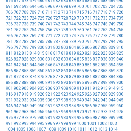
676
677
678
679
680
681
682
683
684
685
686
687
688
689
690
691
692
693
694
695
696
697
698
699
700
701
702
703
704
705
706
707
708
709
710
711
712
713
714
715
716
717
718
719
720
721
722
723
724
725
726
727
728
729
730
731
732
733
734
735
736
737
738
739
740
741
742
743
744
745
746
747
748
749
750
751
752
753
754
755
756
757
758
759
760
761
762
763
764
765
766
767
768
769
770
771
772
773
774
775
776
777
778
779
780
781
782
783
784
785
786
787
788
789
790
791
792
793
794
795
796
797
798
799
800
801
802
803
804
805
806
807
808
809
810
811
812
813
814
815
816
817
818
819
820
821
822
823
824
825
826
827
828
829
830
831
832
833
834
835
836
837
838
839
840
841
842
843
844
845
846
847
848
849
850
851
852
853
854
855
856
857
858
859
860
861
862
863
864
865
866
867
868
869
870
871
872
873
874
875
876
877
878
879
880
881
882
883
884
885
886
887
888
889
890
891
892
893
894
895
896
897
898
899
900
901
902
903
904
905
906
907
908
909
910
911
912
913
914
915
916
917
918
919
920
921
922
923
924
925
926
927
928
929
930
931
932
933
934
935
936
937
938
939
940
941
942
943
944
945
946
947
948
949
950
951
952
953
954
955
956
957
958
959
960
961
962
963
964
965
966
967
968
969
970
971
972
973
974
975
976
977
978
979
980
981
982
983
984
985
986
987
988
989
990
991
992
993
994
995
996
997
998
999
1000
1001
1002
1003
1004
1005
1006
1007
1008
1009
1010
1011
1012
1013
1014