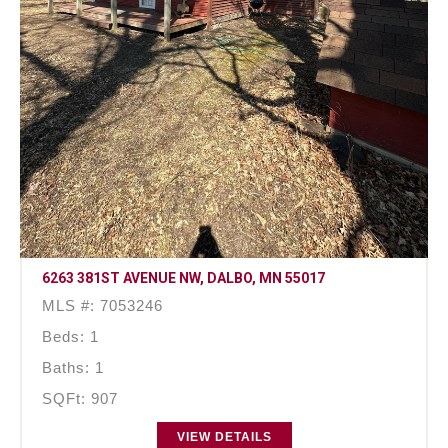
6263 381ST AVENUE NW, DALBO, MN 55017
MLS #: 7053246
Beds: 1
Baths: 1
SQFt: 907
VIEW DETAILS