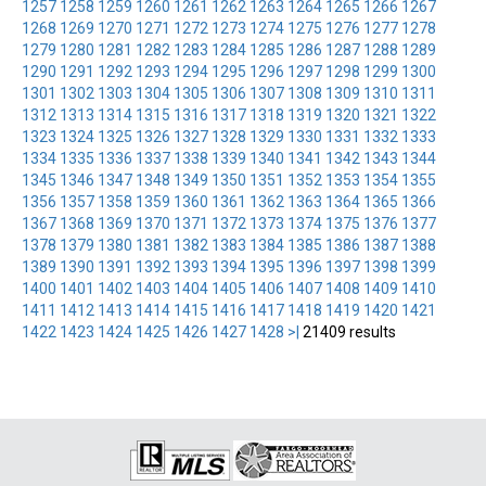
1257
1258
1259
1260
1261
1262
1263
1264
1265
1266
1267
1268
1269
1270
1271
1272
1273
1274
1275
1276
1277
1278
1279
1280
1281
1282
1283
1284
1285
1286
1287
1288
1289
1290
1291
1292
1293
1294
1295
1296
1297
1298
1299
1300
1301
1302
1303
1304
1305
1306
1307
1308
1309
1310
1311
1312
1313
1314
1315
1316
1317
1318
1319
1320
1321
1322
1323
1324
1325
1326
1327
1328
1329
1330
1331
1332
1333
1334
1335
1336
1337
1338
1339
1340
1341
1342
1343
1344
1345
1346
1347
1348
1349
1350
1351
1352
1353
1354
1355
1356
1357
1358
1359
1360
1361
1362
1363
1364
1365
1366
1367
1368
1369
1370
1371
1372
1373
1374
1375
1376
1377
1378
1379
1380
1381
1382
1383
1384
1385
1386
1387
1388
1389
1390
1391
1392
1393
1394
1395
1396
1397
1398
1399
1400
1401
1402
1403
1404
1405
1406
1407
1408
1409
1410
1411
1412
1413
1414
1415
1416
1417
1418
1419
1420
1421
1422
1423
1424
1425
1426
1427
1428
>|
21409 results