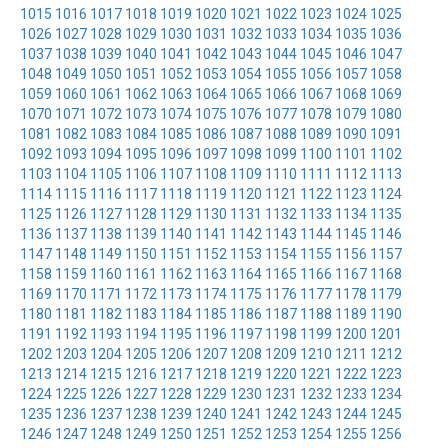
1015
1016
1017
1018
1019
1020
1021
1022
1023
1024
1025
1026
1027
1028
1029
1030
1031
1032
1033
1034
1035
1036
1037
1038
1039
1040
1041
1042
1043
1044
1045
1046
1047
1048
1049
1050
1051
1052
1053
1054
1055
1056
1057
1058
1059
1060
1061
1062
1063
1064
1065
1066
1067
1068
1069
1070
1071
1072
1073
1074
1075
1076
1077
1078
1079
1080
1081
1082
1083
1084
1085
1086
1087
1088
1089
1090
1091
1092
1093
1094
1095
1096
1097
1098
1099
1100
1101
1102
1103
1104
1105
1106
1107
1108
1109
1110
1111
1112
1113
1114
1115
1116
1117
1118
1119
1120
1121
1122
1123
1124
1125
1126
1127
1128
1129
1130
1131
1132
1133
1134
1135
1136
1137
1138
1139
1140
1141
1142
1143
1144
1145
1146
1147
1148
1149
1150
1151
1152
1153
1154
1155
1156
1157
1158
1159
1160
1161
1162
1163
1164
1165
1166
1167
1168
1169
1170
1171
1172
1173
1174
1175
1176
1177
1178
1179
1180
1181
1182
1183
1184
1185
1186
1187
1188
1189
1190
1191
1192
1193
1194
1195
1196
1197
1198
1199
1200
1201
1202
1203
1204
1205
1206
1207
1208
1209
1210
1211
1212
1213
1214
1215
1216
1217
1218
1219
1220
1221
1222
1223
1224
1225
1226
1227
1228
1229
1230
1231
1232
1233
1234
1235
1236
1237
1238
1239
1240
1241
1242
1243
1244
1245
1246
1247
1248
1249
1250
1251
1252
1253
1254
1255
1256