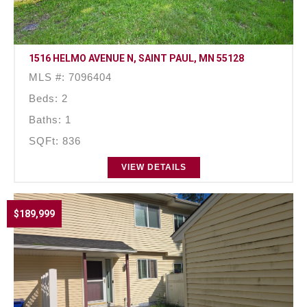
1516 HELMO AVENUE N, SAINT PAUL, MN 55128
MLS #: 7096404
Beds: 2
Baths: 1
SQFt: 836
VIEW DETAILS
$189,999