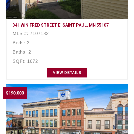
341 WINIFRED STREET E, SAINT PAUL, MN 55107
MLS #: 7107182
Beds: 3
Baths: 2
SQFt: 1672
VIEW DETAILS
$190,000