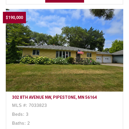
$190,000
302 8TH AVENUE NW, PIPESTONE, MN 56164
MLS #: 7033823
Beds: 3
Baths: 2