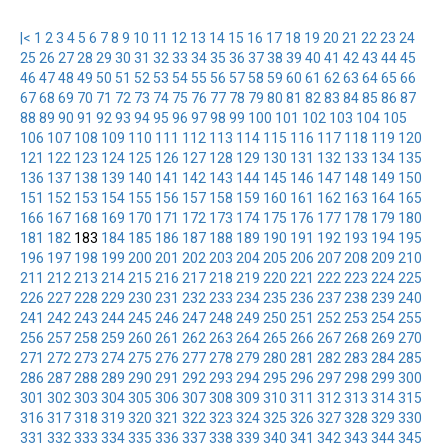
|<
1
2
3
4
5
6
7
8
9
10
11
12
13
14
15
16
17
18
19
20
21
22
23
24
25
26
27
28
29
30
31
32
33
34
35
36
37
38
39
40
41
42
43
44
45
46
47
48
49
50
51
52
53
54
55
56
57
58
59
60
61
62
63
64
65
66
67
68
69
70
71
72
73
74
75
76
77
78
79
80
81
82
83
84
85
86
87
88
89
90
91
92
93
94
95
96
97
98
99
100
101
102
103
104
105
106
107
108
109
110
111
112
113
114
115
116
117
118
119
120
121
122
123
124
125
126
127
128
129
130
131
132
133
134
135
136
137
138
139
140
141
142
143
144
145
146
147
148
149
150
151
152
153
154
155
156
157
158
159
160
161
162
163
164
165
166
167
168
169
170
171
172
173
174
175
176
177
178
179
180
181
182
183
184
185
186
187
188
189
190
191
192
193
194
195
196
197
198
199
200
201
202
203
204
205
206
207
208
209
210
211
212
213
214
215
216
217
218
219
220
221
222
223
224
225
226
227
228
229
230
231
232
233
234
235
236
237
238
239
240
241
242
243
244
245
246
247
248
249
250
251
252
253
254
255
256
257
258
259
260
261
262
263
264
265
266
267
268
269
270
271
272
273
274
275
276
277
278
279
280
281
282
283
284
285
286
287
288
289
290
291
292
293
294
295
296
297
298
299
300
301
302
303
304
305
306
307
308
309
310
311
312
313
314
315
316
317
318
319
320
321
322
323
324
325
326
327
328
329
330
331
332
333
334
335
336
337
338
339
340
341
342
343
344
345