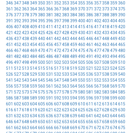
346
347
348
349
350
351
352
353
354
355
356
357
358
359
360
361
362
363
364
365
366
367
368
369
370
371
372
373
374
375
376
377
378
379
380
381
382
383
384
385
386
387
388
389
390
391
392
393
394
395
396
397
398
399
400
401
402
403
404
405
406
407
408
409
410
411
412
413
414
415
416
417
418
419
420
421
422
423
424
425
426
427
428
429
430
431
432
433
434
435
436
437
438
439
440
441
442
443
444
445
446
447
448
449
450
451
452
453
454
455
456
457
458
459
460
461
462
463
464
465
466
467
468
469
470
471
472
473
474
475
476
477
478
479
480
481
482
483
484
485
486
487
488
489
490
491
492
493
494
495
496
497
498
499
500
501
502
503
504
505
506
507
508
509
510
511
512
513
514
515
516
517
518
519
520
521
522
523
524
525
526
527
528
529
530
531
532
533
534
535
536
537
538
539
540
541
542
543
544
545
546
547
548
549
550
551
552
553
554
555
556
557
558
559
560
561
562
563
564
565
566
567
568
569
570
571
572
573
574
575
576
577
578
579
580
581
582
583
584
585
586
587
588
589
590
591
592
593
594
595
596
597
598
599
600
601
602
603
604
605
606
607
608
609
610
611
612
613
614
615
616
617
618
619
620
621
622
623
624
625
626
627
628
629
630
631
632
633
634
635
636
637
638
639
640
641
642
643
644
645
646
647
648
649
650
651
652
653
654
655
656
657
658
659
660
661
662
663
664
665
666
667
668
669
670
671
672
673
674
675