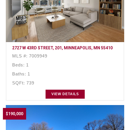
2727 W 43RD STREET, 201, MINNEAPOLIS, MN 55410
MLS #: 7009949
Beds: 1
Baths: 1
SQFt: 739
VIEW DETAILS
$190,000