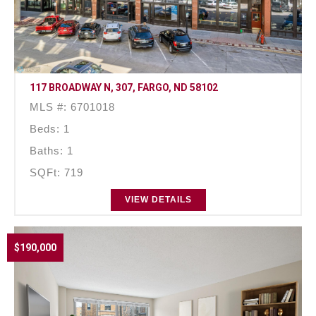
117 BROADWAY N, 307, FARGO, ND 58102
MLS #: 6701018
Beds: 1
Baths: 1
SQFt: 719
VIEW DETAILS
$190,000