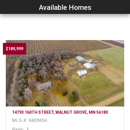
Available Homes
$189,999
14793 160TH STREET, WALNUT GROVE, MN 56180
MLS #: 6809654
Beds: 3