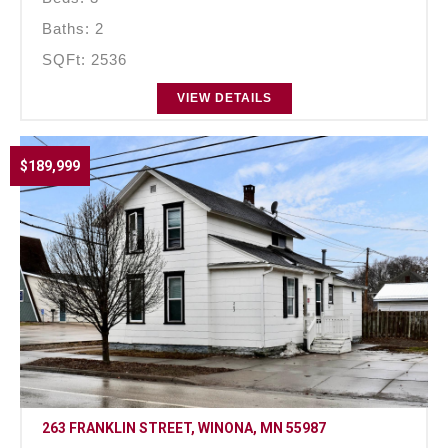
Baths: 2
SQFt: 2536
VIEW DETAILS
$189,999
263 FRANKLIN STREET, WINONA, MN 55987