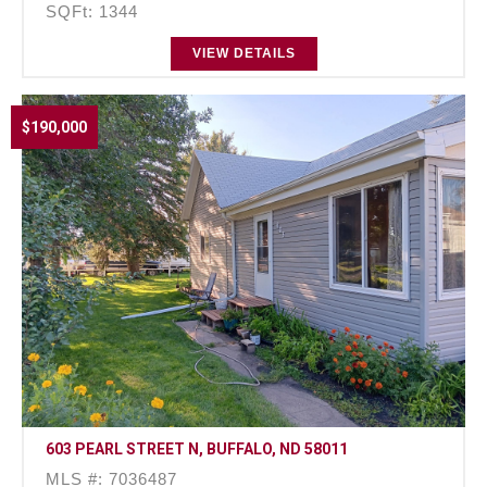
SQFt: 1344
VIEW DETAILS
$190,000
603 PEARL STREET N, BUFFALO, ND 58011
MLS #: 7036487