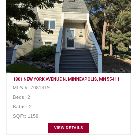
1801 NEW YORK AVENUE N, MINNEAPOLIS, MN 55411
MLS #: 7081419
Beds: 2
Baths: 2
SQFt: 1158
VIEW DETAILS