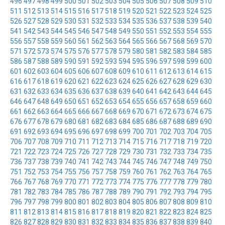
496
497
498
499
500
501
502
503
504
505
506
507
508
509
510
511
512
513
514
515
516
517
518
519
520
521
522
523
524
525
526
527
528
529
530
531
532
533
534
535
536
537
538
539
540
541
542
543
544
545
546
547
548
549
550
551
552
553
554
555
556
557
558
559
560
561
562
563
564
565
566
567
568
569
570
571
572
573
574
575
576
577
578
579
580
581
582
583
584
585
586
587
588
589
590
591
592
593
594
595
596
597
598
599
600
601
602
603
604
605
606
607
608
609
610
611
612
613
614
615
616
617
618
619
620
621
622
623
624
625
626
627
628
629
630
631
632
633
634
635
636
637
638
639
640
641
642
643
644
645
646
647
648
649
650
651
652
653
654
655
656
657
658
659
660
661
662
663
664
665
666
667
668
669
670
671
672
673
674
675
676
677
678
679
680
681
682
683
684
685
686
687
688
689
690
691
692
693
694
695
696
697
698
699
700
701
702
703
704
705
706
707
708
709
710
711
712
713
714
715
716
717
718
719
720
721
722
723
724
725
726
727
728
729
730
731
732
733
734
735
736
737
738
739
740
741
742
743
744
745
746
747
748
749
750
751
752
753
754
755
756
757
758
759
760
761
762
763
764
765
766
767
768
769
770
771
772
773
774
775
776
777
778
779
780
781
782
783
784
785
786
787
788
789
790
791
792
793
794
795
796
797
798
799
800
801
802
803
804
805
806
807
808
809
810
811
812
813
814
815
816
817
818
819
820
821
822
823
824
825
826
827
828
829
830
831
832
833
834
835
836
837
838
839
840