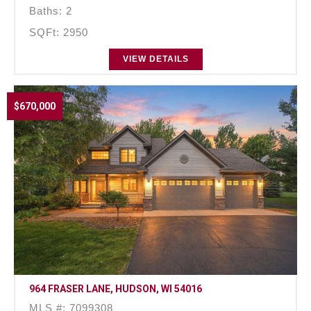
Baths: 2
SQFt: 2950
VIEW DETAILS
$670,000
964 FRASER LANE, HUDSON, WI 54016
MLS #: 7099308