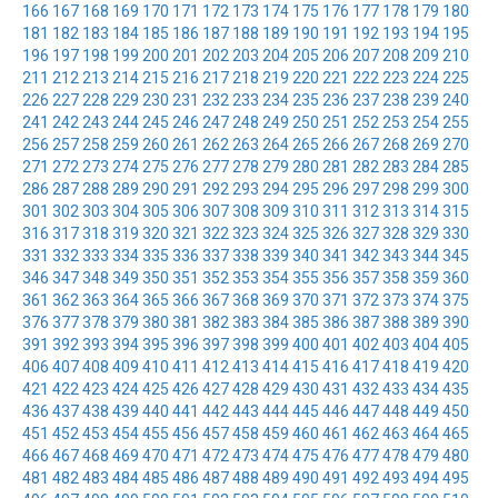
166
167
168
169
170
171
172
173
174
175
176
177
178
179
180
181
182
183
184
185
186
187
188
189
190
191
192
193
194
195
196
197
198
199
200
201
202
203
204
205
206
207
208
209
210
211
212
213
214
215
216
217
218
219
220
221
222
223
224
225
226
227
228
229
230
231
232
233
234
235
236
237
238
239
240
241
242
243
244
245
246
247
248
249
250
251
252
253
254
255
256
257
258
259
260
261
262
263
264
265
266
267
268
269
270
271
272
273
274
275
276
277
278
279
280
281
282
283
284
285
286
287
288
289
290
291
292
293
294
295
296
297
298
299
300
301
302
303
304
305
306
307
308
309
310
311
312
313
314
315
316
317
318
319
320
321
322
323
324
325
326
327
328
329
330
331
332
333
334
335
336
337
338
339
340
341
342
343
344
345
346
347
348
349
350
351
352
353
354
355
356
357
358
359
360
361
362
363
364
365
366
367
368
369
370
371
372
373
374
375
376
377
378
379
380
381
382
383
384
385
386
387
388
389
390
391
392
393
394
395
396
397
398
399
400
401
402
403
404
405
406
407
408
409
410
411
412
413
414
415
416
417
418
419
420
421
422
423
424
425
426
427
428
429
430
431
432
433
434
435
436
437
438
439
440
441
442
443
444
445
446
447
448
449
450
451
452
453
454
455
456
457
458
459
460
461
462
463
464
465
466
467
468
469
470
471
472
473
474
475
476
477
478
479
480
481
482
483
484
485
486
487
488
489
490
491
492
493
494
495