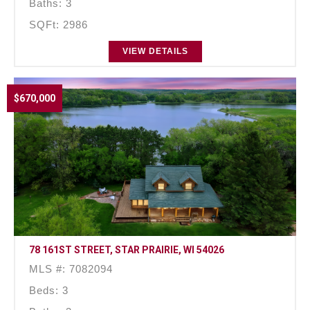
Baths: 3
SQFt: 2986
VIEW DETAILS
$670,000
78 161ST STREET, STAR PRAIRIE, WI 54026
MLS #: 7082094
Beds: 3