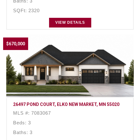
Baths: 3
SQFt: 2320
VIEW DETAILS
$670,000
26497 POND COURT, ELKO NEW MARKET, MN 55020
MLS #: 7083067
Beds: 3
Baths: 3