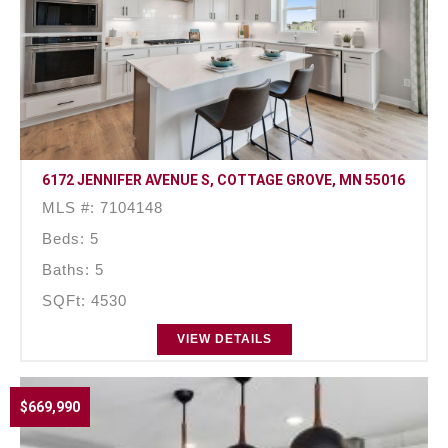
6172 JENNIFER AVENUE S, COTTAGE GROVE, MN 55016
MLS #: 7104148
Beds: 5
Baths: 5
SQFt: 4530
VIEW DETAILS
$669,990