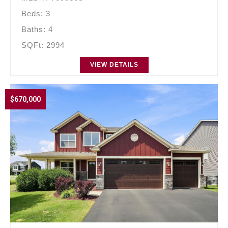
Beds: 3
Baths: 4
SQFt: 2994
VIEW DETAILS
$670,000