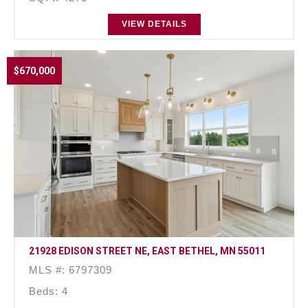
VIEW DETAILS
$670,000
21928 EDISON STREET NE, EAST BETHEL, MN 55011
MLS #: 6797309
Beds: 4