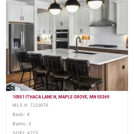
10551 ITHACA LANE N, MAPLE GROVE, MN 55369
MLS #: 7110876
Beds: 4
Baths: 3
SQFt: 4273