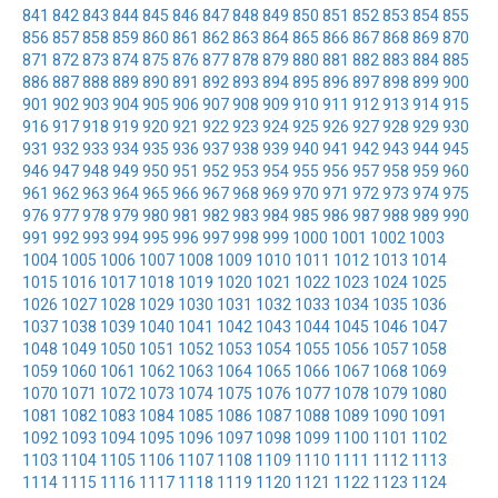
841
842
843
844
845
846
847
848
849
850
851
852
853
854
855
856
857
858
859
860
861
862
863
864
865
866
867
868
869
870
871
872
873
874
875
876
877
878
879
880
881
882
883
884
885
886
887
888
889
890
891
892
893
894
895
896
897
898
899
900
901
902
903
904
905
906
907
908
909
910
911
912
913
914
915
916
917
918
919
920
921
922
923
924
925
926
927
928
929
930
931
932
933
934
935
936
937
938
939
940
941
942
943
944
945
946
947
948
949
950
951
952
953
954
955
956
957
958
959
960
961
962
963
964
965
966
967
968
969
970
971
972
973
974
975
976
977
978
979
980
981
982
983
984
985
986
987
988
989
990
991
992
993
994
995
996
997
998
999
1000
1001
1002
1003
1004
1005
1006
1007
1008
1009
1010
1011
1012
1013
1014
1015
1016
1017
1018
1019
1020
1021
1022
1023
1024
1025
1026
1027
1028
1029
1030
1031
1032
1033
1034
1035
1036
1037
1038
1039
1040
1041
1042
1043
1044
1045
1046
1047
1048
1049
1050
1051
1052
1053
1054
1055
1056
1057
1058
1059
1060
1061
1062
1063
1064
1065
1066
1067
1068
1069
1070
1071
1072
1073
1074
1075
1076
1077
1078
1079
1080
1081
1082
1083
1084
1085
1086
1087
1088
1089
1090
1091
1092
1093
1094
1095
1096
1097
1098
1099
1100
1101
1102
1103
1104
1105
1106
1107
1108
1109
1110
1111
1112
1113
1114
1115
1116
1117
1118
1119
1120
1121
1122
1123
1124