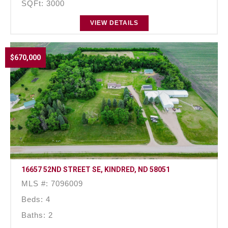
SQFt: 3000
VIEW DETAILS
$670,000
16657 52ND STREET SE, KINDRED, ND 58051
MLS #: 7096009
Beds: 4
Baths: 2