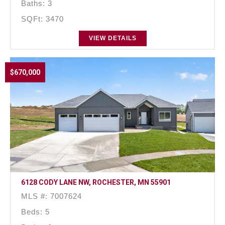
Baths: 3
SQFt: 3470
VIEW DETAILS
$670,000
6128 CODY LANE NW, ROCHESTER, MN 55901
MLS #: 7007624
Beds: 5