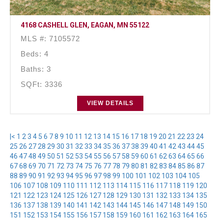
4168 CASHELL GLEN, EAGAN, MN 55122
MLS #: 7105572
Beds: 4
Baths: 3
SQFt: 3336
VIEW DETAILS
|<
1
2
3
4
5
6
7
8
9
10
11
12
13
14
15
16
17
18
19
20
21
22
23
24
25
26
27
28
29
30
31
32
33
34
35
36
37
38
39
40
41
42
43
44
45
46
47
48
49
50
51
52
53
54
55
56
57
58
59
60
61
62
63
64
65
66
67
68
69
70
71
72
73
74
75
76
77
78
79
80
81
82
83
84
85
86
87
88
89
90
91
92
93
94
95
96
97
98
99
100
101
102
103
104
105
106
107
108
109
110
111
112
113
114
115
116
117
118
119
120
121
122
123
124
125
126
127
128
129
130
131
132
133
134
135
136
137
138
139
140
141
142
143
144
145
146
147
148
149
150
151
152
153
154
155
156
157
158
159
160
161
162
163
164
165