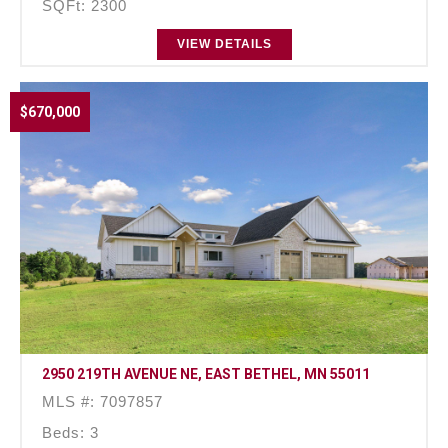
SQFt: 2300
VIEW DETAILS
$670,000
2950 219TH AVENUE NE, EAST BETHEL, MN 55011
MLS #: 7097857
Beds: 3